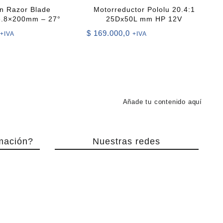
n Razor Blade
Motorreductor Pololu 20.4:1
3.8×200mm – 27°
25Dx50L mm HP 12V
$
169.000,0
+IVA
+IVA
Añade tu contenido aquí
mación?
Nuestras redes