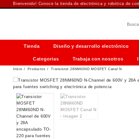
Saltar
Bienvenido! Conoce la tienda de electrónica y robótica de c
al
contenido
Tienda
Diseño y desarrollo electrónico
Categorias
Trabaja con nosotros
Inicio
Productos
Transistor 28NM60ND MOSFET Canal N