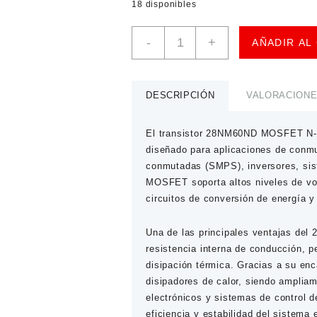
18 disponibles
Transistor
-
+
AÑADIR AL
28NM60ND
MOSFET
Canal
N
DESCRIPCIÓN
VALORACIONES
cantidad
El transistor
28NM60ND MOSFET N-Ch
diseñado para aplicaciones de conmu
conmutadas (SMPS), inversores, sis
MOSFET soporta altos niveles de vol
circuitos de conversión de energía y 
Una de las principales ventajas del
resistencia interna de conducción, p
disipación térmica. Gracias a su en
disipadores de calor, siendo ampliam
electrónicos y sistemas de control 
eficiencia y estabilidad del sistema 