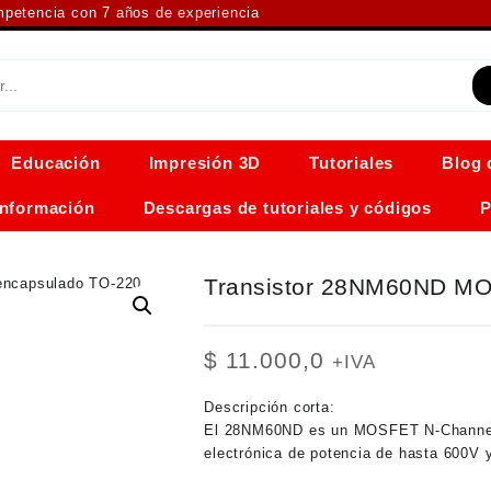
ompetencia con 7 años de experiencia
Educación
Impresión 3D
Tutoriales
Blog 
Información
Descargas de tutoriales y códigos
P
Transistor 28NM60ND M
$
11.000,0
+IVA
Descripción corta:
El 28NM60ND es un MOSFET N-Channel de
electrónica de potencia de hasta 600V 