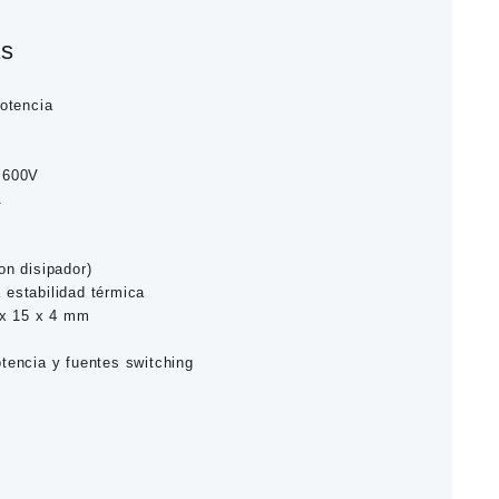
as
otencia
: 600V
A
on disipador)
 estabilidad térmica
 x 15 x 4 mm
otencia y fuentes switching