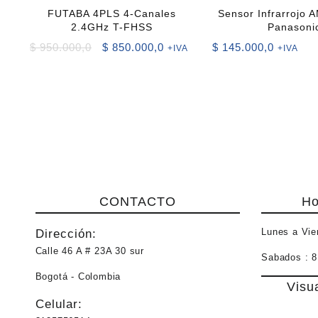
FUTABA 4PLS 4-Canales
Sensor Infrarrojo
2.4GHz T-FHSS
Panasoni
El
El
$
950.000,0
$
850.000,0
$
145.000,0
+IVA
+IVA
precio
precio
original
actual
era:
es:
$ 950.000,0.
$ 850.000,0.
CONTACTO
Ho
Lunes a Vie
Dirección:
Calle 46 A # 23A 30 sur
Sabados :
8
Bogotá - Colombia
Visu
Celular: