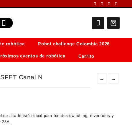
de robótica
Robot challenge Colombia 2026
róximos eventos de robótica
Carrito
OSFET Canal N
←
→
 alta tensión ideal para fuentes switching, inversores y
y 28A.