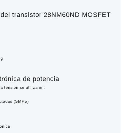
 del transistor 28NM60ND MOSFET
ng
rónica de potencia
 tensión
se utiliza en:
mutadas (SMPS)
rónica