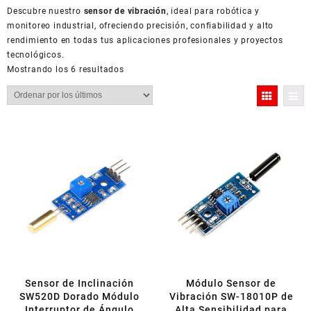
Descubre nuestro
sensor de vibración
, ideal para robótica y
monitoreo industrial, ofreciendo precisión, confiabilidad y alto
rendimiento en todas tus aplicaciones profesionales y proyectos
tecnológicos.
Ordenado
Mostrando los 6 resultados
por
los
últimos
Sensor de Inclinación
Módulo Sensor de
SW520D Dorado Módulo
Vibración SW-18010P de
Interruptor de Ángulo
Alta Sensibilidad para