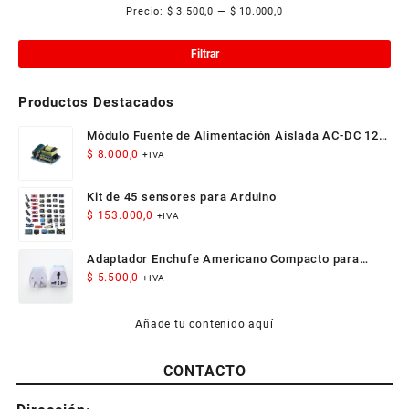
Precio:
$ 3.500,0
—
$ 10.000,0
Pre
Pre
mí
má
Filtrar
Productos Destacados
Módulo Fuente de Alimentación Aislada AC-DC 12V
300mA 3.5W
$
8.000,0
+IVA
Kit de 45 sensores para Arduino
$
153.000,0
+IVA
Adaptador Enchufe Americano Compacto para
Viaje
$
5.500,0
+IVA
Añade tu contenido aquí
CONTACTO