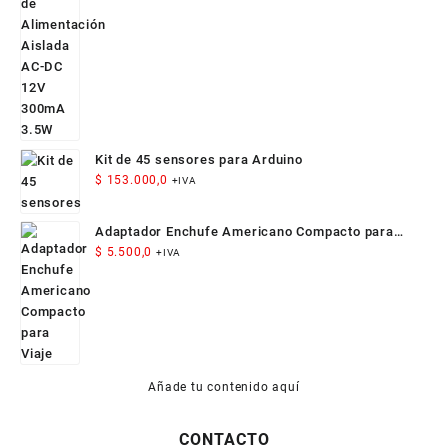
Kit de 45 sensores para Arduino
$
153.000,0
+IVA
Adaptador Enchufe Americano Compacto para
Viaje
$
5.500,0
+IVA
Añade tu contenido aquí
CONTACTO