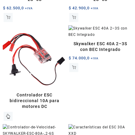
$
62.500,0
$
42.900,0
+IVA
+IVA
Skywalker ESC 40A 2–3S
con BEC Integrado
$
74.000,0
+IVA
Controlador ESC
bidireccional 10A para
motores DC