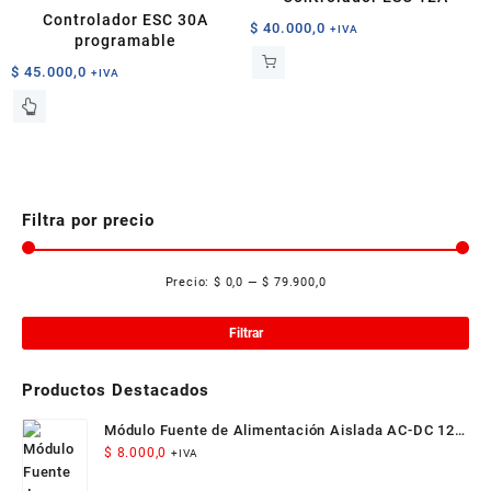
Controlador ESC 30A
$
40.000,0
+IVA
programable
$
45.000,0
+IVA
Filtra por precio
Precio:
$ 0,0
—
$ 79.900,0
Pre
Pre
mí
má
Filtrar
Productos Destacados
Módulo Fuente de Alimentación Aislada AC-DC 12V
300mA 3.5W
$
8.000,0
+IVA