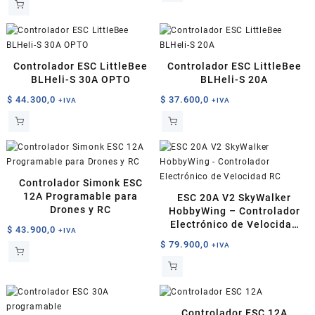
Controlador ESC LittleBee
Controlador ESC LittleBee
BLHeli-S 30A OPTO
BLHeli-S 20A
$
44.300,0
$
37.600,0
+IVA
+IVA
Controlador Simonk ESC
12A Programable para
ESC 20A V2 SkyWalker
Drones y RC
HobbyWing – Controlador
Electrónico de Velocidad
$
43.900,0
+IVA
RC
$
79.900,0
+IVA
Controlador ESC 12A