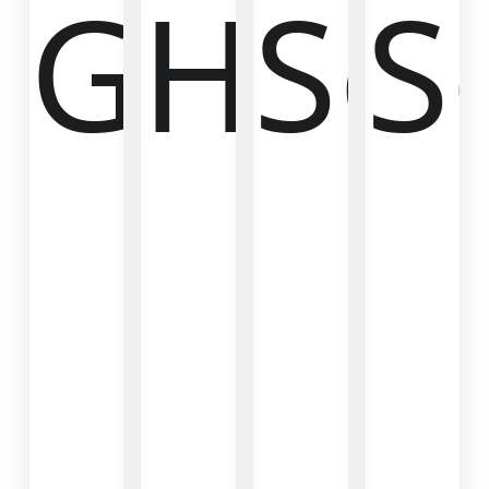
Guas
Hulk
So
S