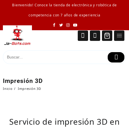
Saltar
Bienvenido! Conoce la tienda de electrónica y robótica de
al
contenido
competencia con 7 años de experiencia
Impresión 3D
Inicio
Impresión 3D
Servicio de impresión 3D en