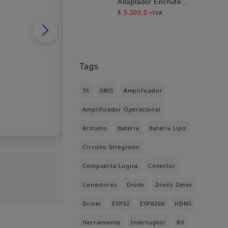
Adaptador Enchufe
$
5.500,0
Americano Compacto
+IVA
para Viaje
Tags
3S
0805
Amplificador
Amplificador Operacional
Arduino
Bateria
Bateria Lipo
Circuito Integrado
Compuerta Logica
Conector
Conectores
Diodo
Diodo Zener
Driver
ESP32
ESP8266
HDMI
Herramienta
Interruptor
Kit