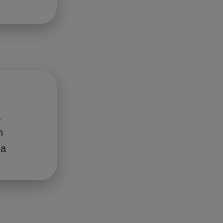
a
n
ea