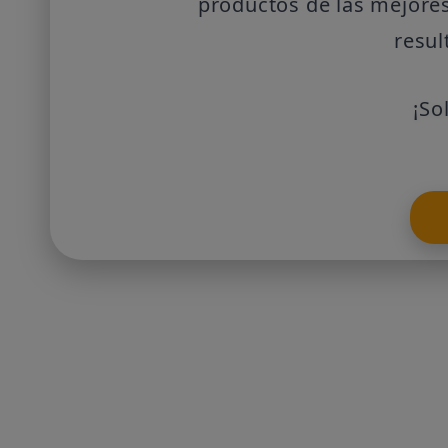
productos de las mejores
resul
¡So