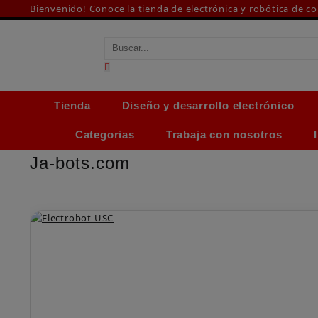
Saltar
Bienvenido! Conoce la tienda de electrónica y robótica de c
al
contenido
Tienda
Diseño y desarrollo electrónico
Categorias
Trabaja con nosotros
Ja-bots.com