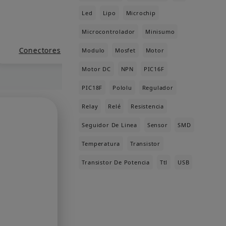
Led
Lipo
Microchip
Microcontrolador
Minisumo
Conectores
Cuchillas
Dom
Modulo
Mosfet
Motor
Motor DC
NPN
PIC16F
PIC18F
Pololu
Regulador
Relay
Relé
Resistencia
Seguidor De Linea
Sensor
SMD
Temperatura
Transistor
Transistor De Potencia
Ttl
USB