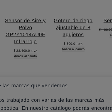
Sensor de Aire y
Gotero de riego
Se
Polvo
ajustable de 8
$
100.0
GP2Y1014AU0F
agujeros
A
Infrarrojo
$
800,0
+IVA
Añadir al carrito
$
28.400,0
+IVA
Añadir al carrito
e las marcas que vendemos
os trabajado con varias de las marcas más
robótica. En nuestro catálogo podrás encontr