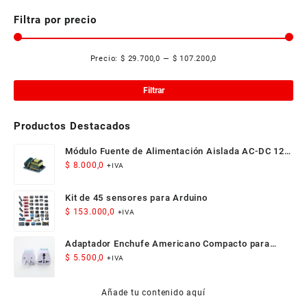
variantes.
$ 84.200,0
Las
Filtra por precio
opciones
se
Precio:
$ 29.700,0
—
$ 107.200,0
pueden
Pre
Pre
elegir
mí
má
en
Filtrar
la
página
Productos Destacados
de
producto
Módulo Fuente de Alimentación Aislada AC-DC 12V
300mA 3.5W
$
8.000,0
+IVA
Kit de 45 sensores para Arduino
$
153.000,0
+IVA
Adaptador Enchufe Americano Compacto para
Viaje
$
5.500,0
+IVA
Añade tu contenido aquí