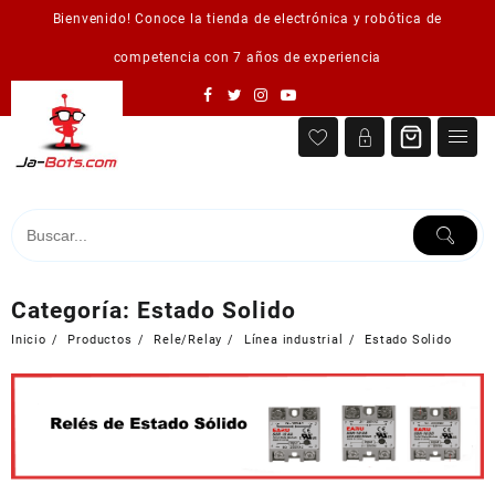
Saltar
Bienvenido! Conoce la tienda de electrónica y robótica de
al
contenido
competencia con 7 años de experiencia
Categoría:
Estado Solido
Inicio
Productos
Rele/Relay
Línea industrial
Estado Solido