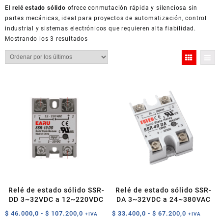
El
relé estado sólido
ofrece conmutación rápida y silenciosa sin
partes mecánicas, ideal para proyectos de automatización, control
industrial y sistemas electrónicos que requieren alta fiabilidad.
Ordenado
Mostrando los 3 resultados
por
los
últimos
Relé de estado sólido SSR-
Relé de estado sólido SSR-
DD 3~32VDC a 12~220VDC
DA 3~32VDC a 24~380VAC
Rango
Rango
$
46.000,0
-
$
107.200,0
$
33.400,0
-
$
67.200,0
+IVA
+IVA