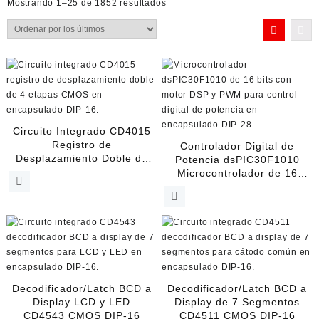
Ordenado
Mostrando 1–25 de 1852 resultados
por
los
últimos
Circuito Integrado CD4015
Registro de
Controlador Digital de
Desplazamiento Doble de
Potencia dsPIC30F1010
4 Etapas CMOS DIP-16
Microcontrolador de 16
Bits DIP-28
Decodificador/Latch BCD a
Decodificador/Latch BCD a
Display LCD y LED
Display de 7 Segmentos
CD4543 CMOS DIP-16
CD4511 CMOS DIP-16