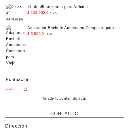
Kit de 45 sensores para Arduino
$
153.000,0
+IVA
Adaptador Enchufe Americano Compacto para
Viaje
$
5.500,0
+IVA
Puntuacion
(1)
Valorado
con
5
de 5
Añade tu contenido aquí
CONTACTO
Dirección: