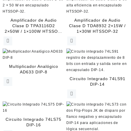
de
producto
Amplificador de Audio
Amplificador de Audio
Clase D TPA3116D2
Clase D TDA8932 2×15W /
2×50W / 1×100W HTSSOP-
1×30W HTSSOP-32
32
Multiplicador Analógico
AD633 DIP-8
Circuito Integrado 74LS91
DIP-14
Circuito Integrado 74LS75
DIP-16