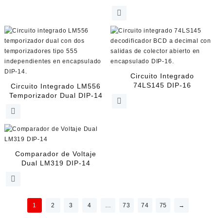
Circuito Integrado
74LS145 DIP-16
Circuito Integrado LM556
Temporizador Dual DIP-14
Comparador de Voltaje
Dual LM319 DIP-14
1
2
3
4
…
73
74
75
→