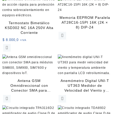
Memoria EEPROM Paralela
AT28C16-15PI 16K (2K ×
Termostato Bimetálico
8) DIP-24
KSD302 NC 16A 250V Alta
Corriente
$
8.000,0
+IVA
Este
producto
tiene
múltiples
variantes.
Las
opciones
Antena GSM
Anemómetro Digital UNI-T
se
Omnidireccional con
UT363 Medidor de
pueden
Conector SMA para
Velocidad del Viento y
elegir
Módulos Celulares
Temperatura
en
la
página