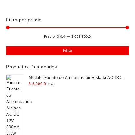
Filtra por precio
Precio:
$ 0,0
—
$ 689.900,0
Pre
Pre
mín
má
Filtrar
Productos Destacados
Módulo Fuente de Alimentación Aislada AC-DC
12V 300mA 3.5W
$
8.000,0
+IVA