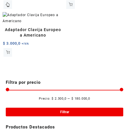
Adaptador Clavija Europeo
a Americano
$
3.000,0
+IVA
Filtra por precio
Precio:
$ 2.300,0
—
$ 180.000,0
Pre
Pre
mí
má
Filtrar
Productos Destacados