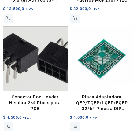
Digital AD7705 (SPI)
Puertos MCP23017 I2C
$
13.500,0
$
32.000,0
+IVA
+IVA
Conector Box Header
Placa Adaptadora
Hembra 2×4 Pines para
QFP/TQFP/LQFP/FQFP
PCB
32/64 Pines a DIP
0.5/0.8mm
$
4.500,0
$
4.000,0
+IVA
+IVA