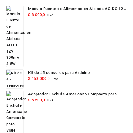
Módulo Fuente de Alimentación Aislada AC-DC 12V
300mA 3.5W
$
8.000,0
+IVA
Kit de 45 sensores para Arduino
$
153.000,0
+IVA
Adaptador Enchufe Americano Compacto para
Viaje
$
5.500,0
+IVA