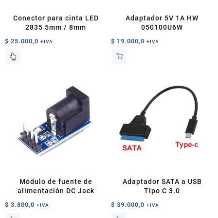
Conector para cinta LED
Adaptador 5V 1A HW
2835 5mm / 8mm
050100U6W
$
25.000,0
$
19.000,0
+IVA
+IVA
Este
producto
tiene
múltiples
variantes.
Las
opciones
se
pueden
elegir
en
la
página
Módulo de fuente de
Adaptador SATA a USB
de
alimentación DC Jack
Tipo C 3.0
producto
$
3.800,0
$
39.000,0
+IVA
+IVA