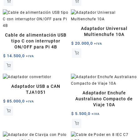
Adaptador Universal
Multienchufe 10A
Cable de alimentación USB
tipo C con interruptor
$
20.000,0
+IVA
ON/OFF para Pi 4B
$
14.500,0
+IVA
Adaptador USB a CAN
TJA1051
Adaptador Enchufe
Australiano Compacto de
$
85.000,0
+IVA
Viaje 10A
$
5.500,0
+IVA