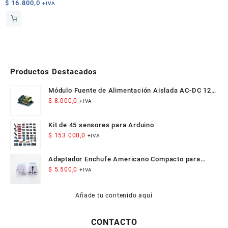
$
16.800,0
+IVA
Productos Destacados
Módulo Fuente de Alimentación Aislada AC-DC 12V
300mA 3.5W
$
8.000,0
+IVA
Kit de 45 sensores para Arduino
$
153.000,0
+IVA
Adaptador Enchufe Americano Compacto para
Viaje
$
5.500,0
+IVA
Añade tu contenido aquí
CONTACTO