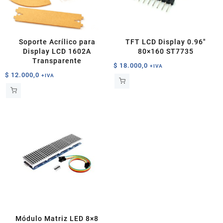
en
la
página
de
Soporte Acrílico para
TFT LCD Display 0.96″
producto
Display LCD 1602A
80×160 ST7735
Transparente
$
18.000,0
+IVA
$
12.000,0
+IVA
Módulo Matriz LED 8×8