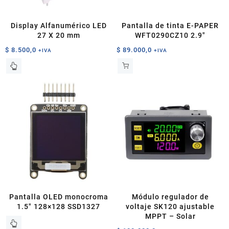
Display Alfanumérico LED
Pantalla de tinta E-PAPER
27 X 20 mm
WFT0290CZ10 2.9″
$
8.500,0
$
89.000,0
+IVA
+IVA
Este
producto
tiene
múltiples
variantes.
Las
opciones
se
pueden
elegir
en
la
página
Pantalla OLED monocroma
Módulo regulador de
de
1.5″ 128×128 SSD1327
voltaje SK120 ajustable
producto
MPPT – Solar