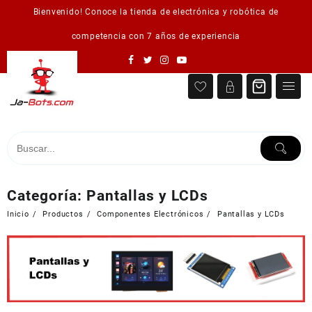
Saltar
Bienvenido! Conoce la tienda de electrónica y robótica de
al
contenido
competencia con 7 años de experiencia
Categoría:
Pantallas y LCDs
Inicio
Productos
Componentes Electrónicos
Pantallas y LCDs