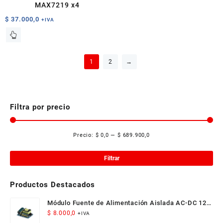
MAX7219 x4
$
37.000,0
+IVA
Este
producto
tiene
1
2
→
múltiples
variantes.
Las
opciones
se
Filtra por precio
pueden
elegir
Precio:
$ 0,0
—
$ 689.900,0
en
Pre
Pre
la
mí
má
página
Filtrar
de
producto
Productos Destacados
Módulo Fuente de Alimentación Aislada AC-DC 12V
300mA 3.5W
$
8.000,0
+IVA