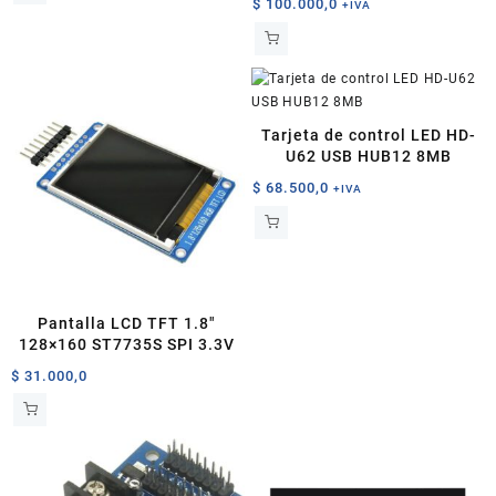
$
100.000,0
+IVA
Tarjeta de control LED HD-
U62 USB HUB12 8MB
$
68.500,0
+IVA
Pantalla LCD TFT 1.8″
128×160 ST7735S SPI 3.3V
$
31.000,0