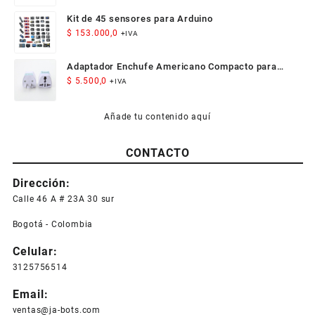
Kit de 45 sensores para Arduino
$
153.000,0
+IVA
Adaptador Enchufe Americano Compacto para
Viaje
$
5.500,0
+IVA
Añade tu contenido aquí
CONTACTO
Dirección:
Calle 46 A # 23A 30 sur
Bogotá - Colombia
Celular:
3125756514
Email:
ventas@ja-bots.com