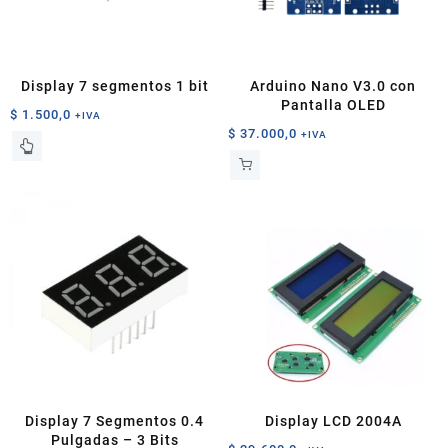
Display 7 segmentos 1 bit
Arduino Nano V3.0 con
Pantalla OLED
$
1.500,0
+IVA
$
37.000,0
+IVA
Este
producto
tiene
múltiples
variantes.
Las
opciones
se
pueden
elegir
en
la
página
de
Display 7 Segmentos 0.4
Display LCD 2004A
producto
Pulgadas – 3 Bits