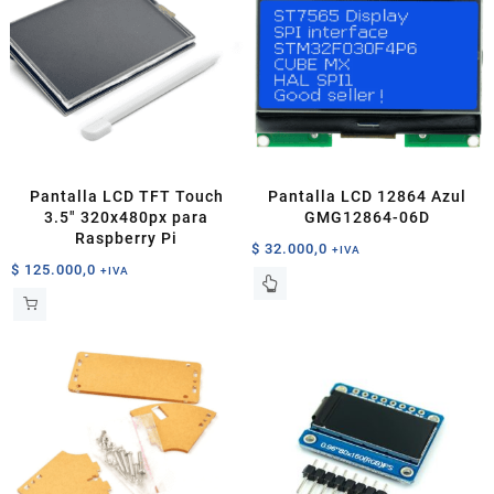
Las
Las
opciones
opciones
se
se
pueden
pueden
elegir
elegir
en
en
la
la
página
página
Pantalla LCD TFT Touch
Pantalla LCD 12864 Azul
de
de
3.5″ 320x480px para
GMG12864-06D
producto
producto
Raspberry Pi
$
32.000,0
+IVA
$
125.000,0
+IVA
Este
producto
tiene
múltiples
variantes.
Las
opciones
se
pueden
elegir