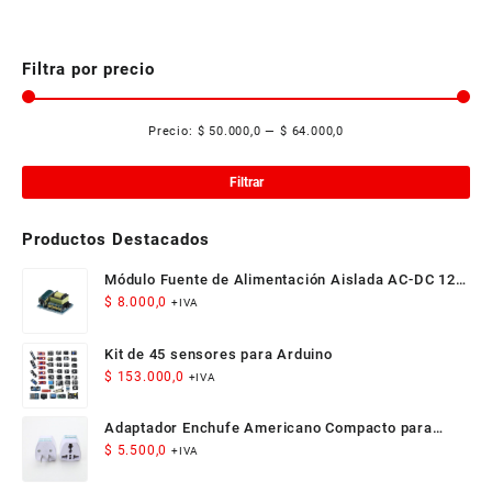
Filtra por precio
Precio:
$ 50.000,0
—
$ 64.000,0
Pre
Pre
mí
má
Filtrar
Productos Destacados
Módulo Fuente de Alimentación Aislada AC-DC 12V
300mA 3.5W
$
8.000,0
+IVA
Kit de 45 sensores para Arduino
$
153.000,0
+IVA
Adaptador Enchufe Americano Compacto para
Viaje
$
5.500,0
+IVA