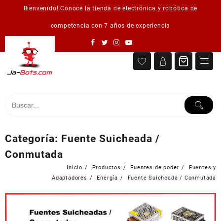
Saltar
Bienvenido! Conoce la tienda de electrónica y robótica de
al
contenido
competencia con 7 años de experiencia
Categoría:
Fuente Suicheada /
Conmutada
Inicio
Productos
Fuentes de poder
Fuentes y
Adaptadores
Energía
Fuente Suicheada / Conmutada