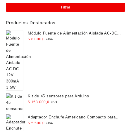
mín
má
Filtrar
Productos Destacados
Módulo Fuente de Alimentación Aislada AC-DC
12V 300mA 3.5W
$
8.000,0
+IVA
Kit de 45 sensores para Arduino
$
153.000,0
+IVA
Adaptador Enchufe Americano Compacto para
Viaje
$
5.500,0
+IVA