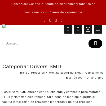
Saltar
Bienvenido! Conoce la tienda de electrónica y robótica de
al
contenido
competencia con 7 años de experiencia
Categoría:
Drivers SMD
Inicio
Productos
Montaje Superficial SMD
Componentes
Electrónicos
Drivers SMD
Los
drivers SMD
ofrecen control eficiente y compacto para motores,
LEDs y sistemas electrónicos. Su diseño de montaje superficial
facilita integración en proyectos modernos y de alta precisión.