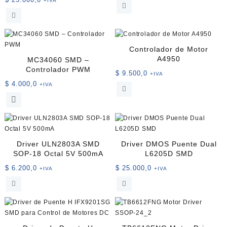
+IVA
Controlador de Motor
A4950
MC34060 SMD –
Controlador PWM
$
9.500,0
+IVA
$
4.000,0
+IVA
Driver ULN2803A SMD
Driver DMOS Puente Dual
SOP-18 Octal 5V 500mA
L6205D SMD
$
6.200,0
$
25.000,0
+IVA
+IVA