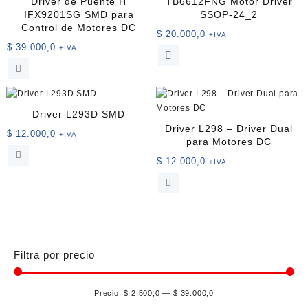
Driver de Puente H
TB6612FNG Motor Driver
IFX9201SG SMD para
SSOP-24_2
Control de Motores DC
$
20.000,0
+IVA
$
39.000,0
+IVA
Driver L293D SMD
Driver L298 – Driver Dual
$
12.000,0
+IVA
para Motores DC
$
12.000,0
+IVA
Filtra por precio
Precio:
$ 2.500,0
—
$ 39.000,0
Pre
Pre