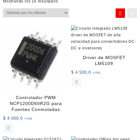
Ordenado
Mostrando los 16 resultados
por
los
últimos
Driver de MOSFET
LM5109
$
4.500,0
+IVA
Controlador PWM
NCP1200D60R2G para
Fuentes Conmutadas
$
4.000,0
+IVA