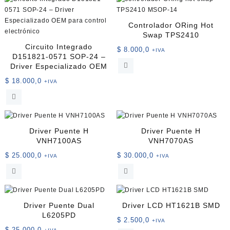
Controlador ORing Hot
Swap TPS2410
Circuito Integrado
$
8.000,0
+IVA
D151821-0571 SOP-24 –
Driver Especializado OEM
$
18.000,0
+IVA
Driver Puente H
Driver Puente H
VNH7100AS
VNH7070AS
$
25.000,0
$
30.000,0
+IVA
+IVA
Driver Puente Dual
Driver LCD HT1621B SMD
L6205PD
$
2.500,0
+IVA
$
25.000,0