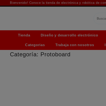
Saltar
Bienvenido! Conoce la tienda de electrónica y robótica de c
al
contenido
Tienda
Diseño y desarrollo electrónico
Categorias
Trabaja con nosotros
Categoría:
Protoboard