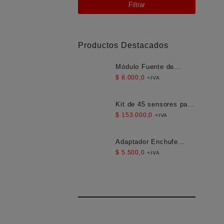
Filtrar
Productos Destacados
Módulo Fuente de
Alimentación Aislada
$
8.000,0
+IVA
AC-DC 12V 300mA
3.5W
Kit de 45 sensores para
Arduino
$
153.000,0
+IVA
Adaptador Enchufe
Americano Compacto
$
5.500,0
+IVA
para Viaje