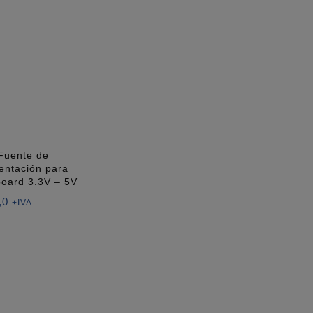
Fuente de
entación para
board 3.3V – 5V
,0
+IVA