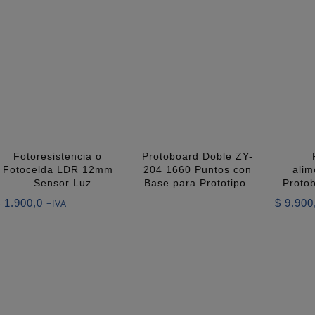
Fotoresistencia o
Protoboard Doble ZY-
Fotocelda LDR 12mm
204 1660 Puntos con
alim
– Sensor Luz
Base para Prototipos
Proto
Electrónicos
$
1.900,0
$
9.900
+IVA