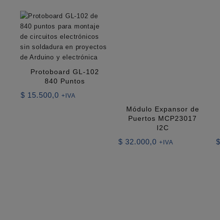
los
últimos
Protoboard GL-102
840 Puntos
$
15.500,0
+IVA
Módulo Expansor de
Puertos MCP23017
I2C
$
32.000,0
+IVA