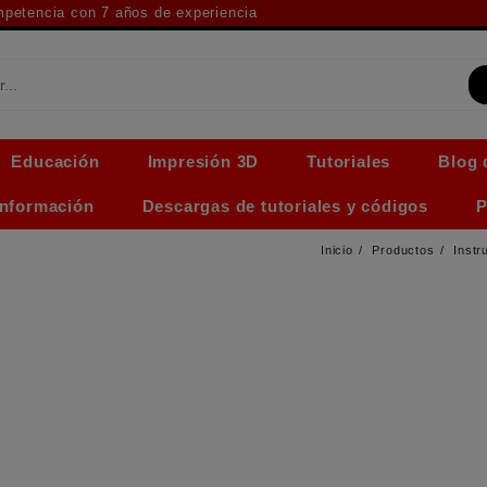
ompetencia con 7 años de experiencia
Educación
Impresión 3D
Tutoriales
Blog 
Información
Descargas de tutoriales y códigos
P
Inicio
Productos
Instr