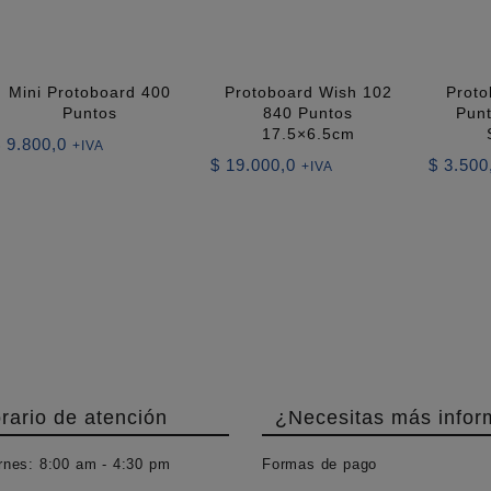
Mini Protoboard 400
Protoboard Wish 102
Proto
Puntos
840 Puntos
Punt
17.5×6.5cm
$
9.800,0
+IVA
$
19.000,0
$
3.500
+IVA
rario de atención
¿Necesitas más infor
rnes:
8:00 am - 4:30 pm
Formas de pago