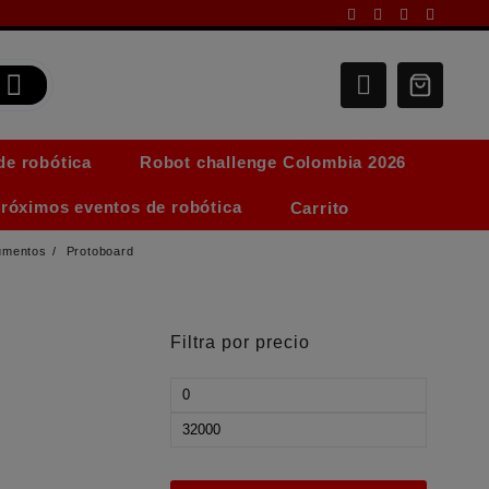
de robótica
Robot challenge Colombia 2026
róximos eventos de robótica
Carrito
umentos
Protoboard
Filtra por precio
Precio
mínimo
Precio
máximo