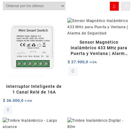
por
los
últimos
Sensor Magnético
Inalámbrico 433 MHz para
Puerta y Ventana | Alarma
de Seguridad
$
27.900,0
+IVA
Interruptor Inteligente de
1 Canal Relé de 16A
$
36.000,0
+IVA