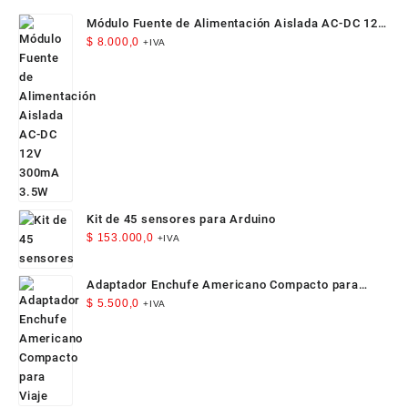
Módulo Fuente de Alimentación Aislada AC-DC 12V
300mA 3.5W
$
8.000,0
+IVA
Kit de 45 sensores para Arduino
$
153.000,0
+IVA
Adaptador Enchufe Americano Compacto para
Viaje
$
5.500,0
+IVA