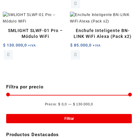
SMLIGHT SLWF-01 Pro –
Enchufe Inteligente BN-
Módulo WiFi
LINK WiFi Alexa (Pack x2)
$
130.000,0
$
85.000,0
+IVA
+IVA
Filtra por precio
Precio:
$ 0,0
—
$ 130.000,0
Pre
Pre
mín
má
Filtrar
Productos Destacados