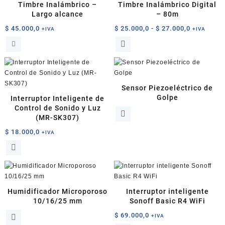
Timbre Inalámbrico –
Timbre Inalámbrico Digital
Largo alcance
– 80m
Rango
$
45.000,0
$
25.000,0
-
$
27.000,0
+IVA
+IVA
de
Este
precios:
producto
desde
tiene
$ 25.000,0
múltiples
hasta
variantes.
Sensor Piezoeléctrico de
$ 27.000,0
Las
Golpe
Interruptor Inteligente de
opciones
Control de Sonido y Luz
se
(MR-SK307)
pueden
$
18.000,0
+IVA
elegir
en
la
página
de
producto
Humidificador Microporoso
Interruptor inteligente
10/16/25 mm
Sonoff Basic R4 WiFi
$
69.000,0
+IVA