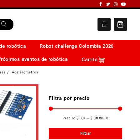
de robótica
Robot challenge Colombia 2026
Próximos eventos de robótica
Carrito
res
Acelerómetros
Filtra por precio
Precio:
$ 0,0
—
$ 38.000,0
Precio
Precio
mínimo
máximo
Filtrar