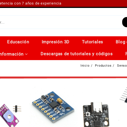
petencia con 7 años de experiencia
Educación
Impresión 3D
Tutoriales
Blog 
Descargas de tutoriales y códigos
Información
Inicio
Productos
Senso