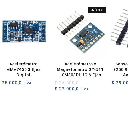
¡Oferta!
Acelerómetro
Acelerómetro y
Senso
MMA7455 3 Ejes
Magnetómetro GY-511
9250 9
Digital
LSM303DLHC 6 Ejes
Ac
Ma
El
$
25.000,0
$
25.000,0
$
29.00
+IVA
El
precio
$
22.000,0
+IVA
precio
original
actual
era:
es:
$ 25.000,0.
$ 22.000,0.