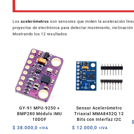
Los
acelerómetros
son sensores que miden la aceleración lineal
proyectos de electrónica para detectar movimiento, inclinación 
Ordenado
Mostrando los 12 resultados
por
los
últimos
GY-91 MPU-9250 +
Sensor Acelerómetro
BMP280 Módulo IMU
Triaxial MMA8452Q 12
10DOF
Bits con Interfaz I2C
$
38.000,0
$
12.000,0
+IVA
+IVA