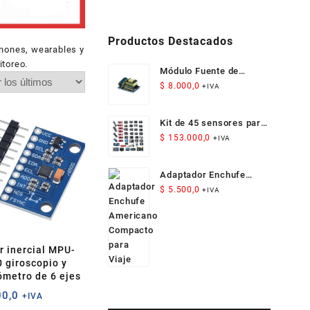
Productos Destacados
phones, wearables y
itoreo.
Módulo Fuente de
Alimentación Aislada
$
8.000,0
+IVA
AC-DC 12V 300mA 3.5W
Kit de 45 sensores para
Arduino
$
153.000,0
+IVA
Adaptador Enchufe
Americano Compacto
$
5.500,0
+IVA
para Viaje
r inercial MPU-
 giroscopio y
ómetro de 6 ejes
0,0
+IVA