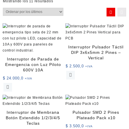
Ordenado
Mostrando los 11 resultados
por
los
últimos
Interruptor Pulsador Táctil
DIP 3x6x5mm 2 Pines –
Vertical
Interruptor de Parada de
Emergencia con Luz Piloto
$
2.500,0
+IVA
600V 10A
Este
$
24.000,0
+IVA
producto
Este
tiene
producto
múltiples
tiene
variantes.
múltiples
Las
variantes.
opciones
Interruptor de Membrana
Pulsador SMD 2 Pines
Las
se
Botón Extendido 1/2/3/4/5
Plateado Pack x10
opciones
pueden
Teclas
$
3.500,0
+IVA
se
elegir