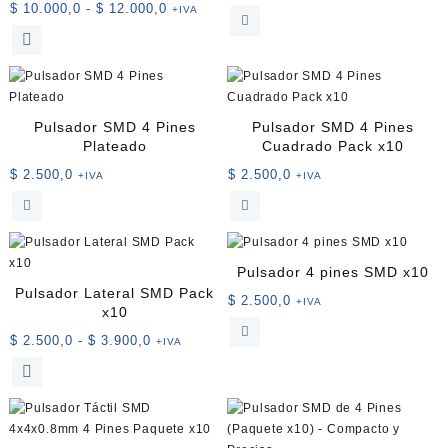
Rango
$
10.000,0
-
$
12.000,0
+IVA
pueden
en
de
Este
elegir
la
precios:
producto
en
página
desde
tiene
la
de
$ 10.000,0
múltiples
página
producto
hasta
variantes.
de
Pulsador SMD 4 Pines
Pulsador SMD 4 Pines
$ 12.000,0
Las
producto
Plateado
Cuadrado Pack x10
opciones
$
2.500,0
$
2.500,0
+IVA
+IVA
se
pueden
elegir
en
la
Pulsador 4 pines SMD x10
página
Pulsador Lateral SMD Pack
$
2.500,0
+IVA
de
x10
producto
Rango
$
2.500,0
-
$
3.900,0
+IVA
de
Este
precios:
producto
desde
tiene
$ 2.500,0
múltiples
hasta