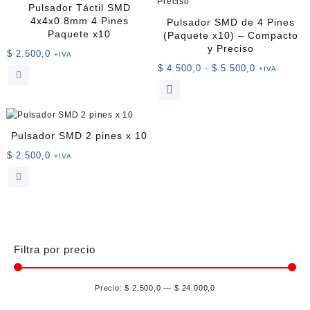
variantes.
Pulsador Táctil SMD
$ 3.900,0
Las
4x4x0.8mm 4 Pines
Pulsador SMD de 4 Pines
opciones
Paquete x10
(Paquete x10) – Compacto
se
y Preciso
$
2.500,0
+IVA
pueden
Rango
$
4.500,0
-
$
5.500,0
+IVA
elegir
de
Este
en
precios:
producto
la
desde
tiene
página
$ 4.500,0
múltiples
de
Pulsador SMD 2 pines x 10
hasta
variantes.
producto
$ 5.500,0
$
2.500,0
+IVA
Las
opciones
se
pueden
elegir
en
la
Filtra por precio
página
de
Precio:
$ 2.500,0
—
$ 24.000,0
producto
Pre
Pre