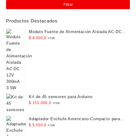
mín
má
Filtrar
Productos Destacados
Módulo Fuente de Alimentación Aislada AC-DC
12V 300mA 3.5W
$
8.000,0
+IVA
Kit de 45 sensores para Arduino
$
153.000,0
+IVA
Adaptador Enchufe Americano Compacto para
Viaje
$
5.500,0
+IVA