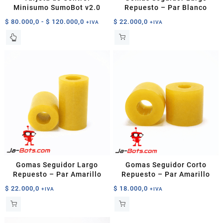
de
de
Minisumo SumoBot v2.0
Repuesto – Par Blanco
producto
producto
Rango
$
80.000,0
-
$
120.000,0
$
22.000,0
+IVA
+IVA
de
Este
precios:
producto
desde
tiene
$ 80.000,0
múltiples
hasta
variantes.
$ 120.000,0
Las
opciones
se
pueden
elegir
en
la
página
Gomas Seguidor Largo
Gomas Seguidor Corto
de
Repuesto – Par Amarillo
Repuesto – Par Amarillo
producto
$
22.000,0
$
18.000,0
+IVA
+IVA