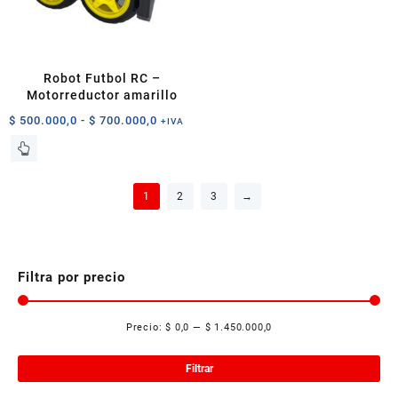
elegir
en
la
página
Robot Futbol RC –
de
Motorreductor amarillo
producto
Rango
$
500.000,0
-
$
700.000,0
+IVA
de
Este
precios:
producto
desde
tiene
$ 500.000,0
1
2
3
→
múltiples
hasta
variantes.
$ 700.000,0
Las
opciones
se
Filtra por precio
pueden
elegir
Precio:
$ 0,0
—
$ 1.450.000,0
en
Pre
Pre
la
mí
má
página
Filtrar
de