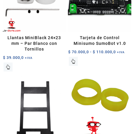
Llantas MiniBlack 24×23
Tarjeta de Control
mm – Par Blanco con
Minisumo SumoBot v1.0
Tornillos
Rango
$
70.000,0
-
$
110.000,0
+IVA
$
39.000,0
de
+IVA
Este
precios:
producto
desde
tiene
$ 70.000
múltiples
hasta
variantes.
$ 110.00
Las
opciones
se
pueden
elegir
en
la