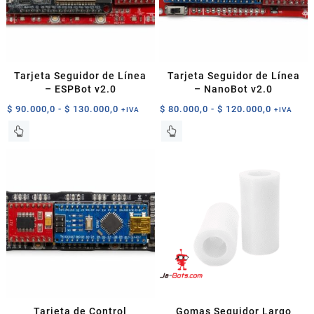
pueden
elegir
elegir
en
en
la
la
página
página
de
Tarjeta Seguidor de Línea
Tarjeta Seguidor de Línea
de
producto
– ESPBot v2.0
– NanoBot v2.0
producto
Rango
Rango
$
90.000,0
-
$
130.000,0
$
80.000,0
-
$
120.000,0
+IVA
+IVA
de
de
Este
Este
precios:
precios:
producto
producto
desde
desde
tiene
tiene
$ 90.000,0
$ 80.000
múltiples
múltiples
hasta
hasta
variantes.
variantes.
$ 130.000,0
$ 120.00
Las
Las
opciones
opciones
se
se
pueden
pueden
elegir
elegir
en
en
la
la
página
página
Tarjeta de Control
Gomas Seguidor Largo