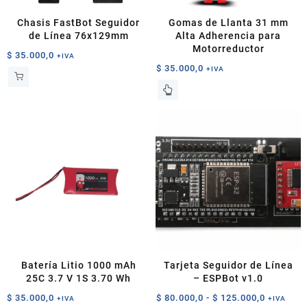
página
de
Chasis FastBot Seguidor
Gomas de Llanta 31 mm
producto
de Línea 76x129mm
Alta Adherencia para
Motorreductor
$
35.000,0
+IVA
$
35.000,0
+IVA
Batería Litio 1000 mAh
Tarjeta Seguidor de Línea
25C 3.7 V 1S 3.70 Wh
– ESPBot v1.0
Rango
$
35.000,0
$
80.000,0
-
$
125.000,0
+IVA
+IVA