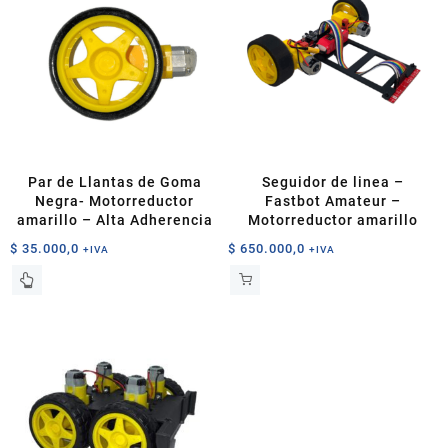
variantes.
Las
$ 45.000,0
Las
opciones
opciones
se
se
pueden
pueden
elegir
elegir
en
en
la
la
página
página
de
Par de Llantas de Goma
Seguidor de linea –
de
producto
Negra- Motorreductor
Fastbot Amateur –
producto
amarillo – Alta Adherencia
Motorreductor amarillo
$
35.000,0
$
650.000,0
+IVA
+IVA
Este
producto
tiene
múltiples
variantes.
Las
opciones
se
pueden