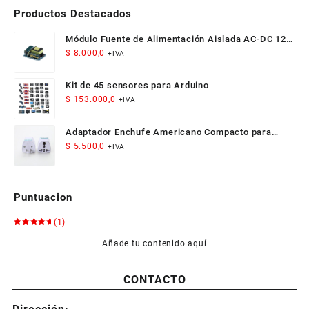
producto
Productos Destacados
Módulo Fuente de Alimentación Aislada AC-DC 12V
300mA 3.5W
$
8.000,0
+IVA
Kit de 45 sensores para Arduino
$
153.000,0
+IVA
Adaptador Enchufe Americano Compacto para
Viaje
$
5.500,0
+IVA
Puntuacion
(1)
Valorado
con
5
de
Añade tu contenido aquí
5
CONTACTO