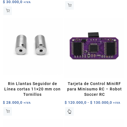
$
30.000,0
+IVA
Rin Llantas Seguidor de
Tarjeta de Control MiniRF
Línea cortas 11×20 mm con
para Minisumo RC – Robot
Tornillos
Soccer RC
Rango
$
28.000,0
$
120.000,0
-
$
130.000,0
+IVA
+IVA
de
Este
precios
producto
desde
tiene
$ 120.0