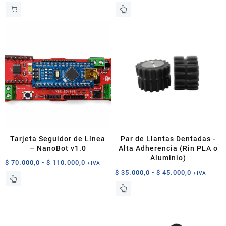
de
Este
precios:
producto
desde
tiene
$ 80.000
múltiples
hasta
variantes.
$ 125.00
Las
opciones
se
pueden
elegir
en
la
página
Tarjeta Seguidor de Línea
Par de Llantas Dentadas -
de
– NanoBot v1.0
Alta Adherencia (Rin PLA o
producto
Aluminio)
Rango
$
70.000,0
-
$
110.000,0
+IVA
Rango
$
35.000,0
-
$
45.000,0
de
+IVA
Este
de
precios:
Este
producto
precios:
desde
producto
tiene
desde
$ 70.000,0
tiene
múltiples
$ 35.000,0
hasta
múltiples
variantes.
hasta
$ 110.000,0