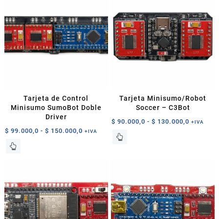
múltiples
hasta
variantes.
$ 130.0
Las
opciones
se
pueden
elegir
en
la
página
Tarjeta de Control
Tarjeta Minisumo/Robot
de
Minisumo SumoBot Doble
Soccer – C3Bot
producto
Driver
Rango
$
90.000,0
-
$
130.000,0
+IVA
Rango
$
99.000,0
-
$
150.000,0
de
+IVA
Este
de
precios:
Este
producto
precios:
desde
producto
tiene
desde
$ 90.000
tiene
múltiples
$ 99.000,0
hasta
múltiples
variantes.
hasta
$ 130.00
variantes.
Las
$ 150.000,0
Las
opciones
opciones
se
se
pueden