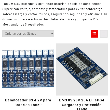
Los
BMS 8S
protegen y gestionan baterías de litio de ocho celdas.
Supervisan voltaje, corriente y temperatura para evitar sobrecarga,
sobredescarga y cortocircuitos, asegurando seguridad y eficiencia en
drones, scooters eléctricos, bicicletas eléctricas y proyectos DIY.
Ordenado
Mostrando los 3 resultados
por
los
últimos
Balanceador 8S 4.2V para
BMS 8S 28V 28A LiFePO4
Baterías 18650
Cargador y Protección
18650