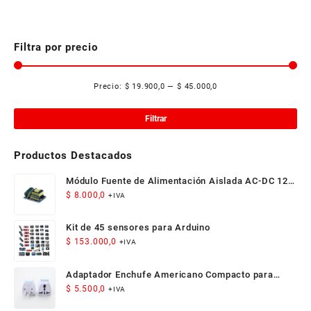
tiene
$ 25.000,0
múltiples
hasta
variantes.
$ 38.000,0
Las
Filtra por precio
opciones
se
Precio:
$ 19.900,0
—
$ 45.000,0
pueden
Pre
Pre
elegir
mí
má
en
Filtrar
la
página
Productos Destacados
de
producto
Módulo Fuente de Alimentación Aislada AC-DC 12V
300mA 3.5W
$
8.000,0
+IVA
Kit de 45 sensores para Arduino
$
153.000,0
+IVA
Adaptador Enchufe Americano Compacto para
Viaje
$
5.500,0
+IVA