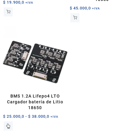
$
19.900,0
+IVA
$
45.000,0
+IVA
BMS 1.2A Lifepo4 LTO
Cargador batería de Litio
18650
Rango
$
25.000,0
-
$
38.000,0
+IVA
de
Este
precios:
producto
desde