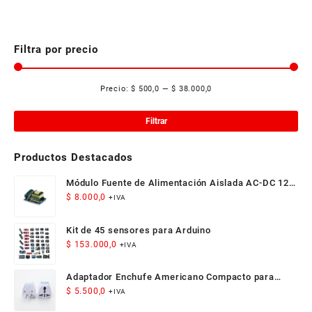
tiene
múltiples
múltiples
variantes.
variantes.
Las
Las
Filtra por precio
opciones
opciones
se
se
pueden
Precio:
$ 500,0
—
$ 38.000,0
pueden
elegir
Pre
Pre
elegir
en
mí
má
en
Filtrar
la
la
página
página
de
Productos Destacados
de
producto
producto
Módulo Fuente de Alimentación Aislada AC-DC 12V
300mA 3.5W
$
8.000,0
+IVA
Kit de 45 sensores para Arduino
$
153.000,0
+IVA
Adaptador Enchufe Americano Compacto para
Viaje
$
5.500,0
+IVA