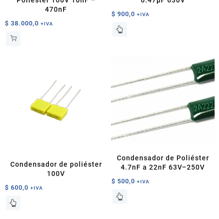
Poliéster 100V 10nF –
0.47µF 630V
470nF
$
900,0
+IVA
$
38.000,0
+IVA
Condensador de Poliéster
Condensador de poliéster
4.7nF a 22nF 63V–250V
100V
$
500,0
+IVA
$
600,0
+IVA
Este
Este
producto
producto
tiene