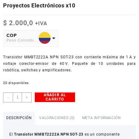
Proyectos Electrónicos x10
$
2.000,0
+IVA
COP
Peso Colombiano
USD
Transistor MMBT2222A NPN SOT-23 con corriente máxima de 1 A y
American Dollar
voltaje colector-emisor de 40 V. Paquete de 10 unidades para
robótica, switches y amplificadores.
20 disponibles
AÑADIR AL
Transistor
-
+
CARRITO
MMBT2222A
NPN
SOT-
DESCRIPCIÓN
VALORACIONES (0)
META INFORMACIÓN
23
para
El
Transistor MMBT2222A NPN SOT-23
es un componente
Proyectos