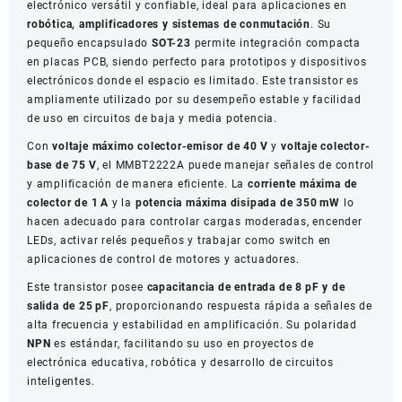
electrónico versátil y confiable, ideal para aplicaciones en
Electrónicos
robótica, amplificadores y sistemas de conmutación
. Su
x10
pequeño encapsulado
SOT-23
permite integración compacta
cantidad
en placas PCB, siendo perfecto para prototipos y dispositivos
electrónicos donde el espacio es limitado. Este transistor es
ampliamente utilizado por su desempeño estable y facilidad
de uso en circuitos de baja y media potencia.
Con
voltaje máximo colector-emisor de 40 V
y
voltaje colector-
base de 75 V
, el MMBT2222A puede manejar señales de control
y amplificación de manera eficiente. La
corriente máxima de
colector de 1 A
y la
potencia máxima disipada de 350 mW
lo
hacen adecuado para controlar cargas moderadas, encender
LEDs, activar relés pequeños y trabajar como switch en
aplicaciones de control de motores y actuadores.
Este transistor posee
capacitancia de entrada de 8 pF y de
salida de 25 pF
, proporcionando respuesta rápida a señales de
alta frecuencia y estabilidad en amplificación. Su polaridad
NPN
es estándar, facilitando su uso en proyectos de
electrónica educativa, robótica y desarrollo de circuitos
inteligentes.