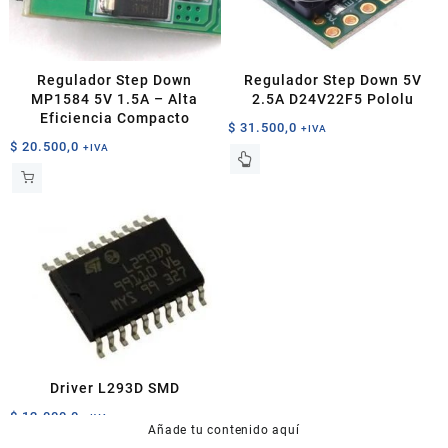
Regulador Step Down
Regulador Step Down 5V
MP1584 5V 1.5A – Alta
2.5A D24V22F5 Pololu
Eficiencia Compacto
$
31.500,0
+IVA
$
20.500,0
+IVA
Driver L293D SMD
$
12.000,0
+IVA
Añade tu contenido aquí