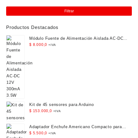
Pre
Pre
mín
má
Filtrar
Productos Destacados
Módulo Fuente de Alimentación Aislada AC-DC
12V 300mA 3.5W
$
8.000,0
+IVA
Kit de 45 sensores para Arduino
$
153.000,0
+IVA
Adaptador Enchufe Americano Compacto para
Viaje
$
5.500,0
+IVA