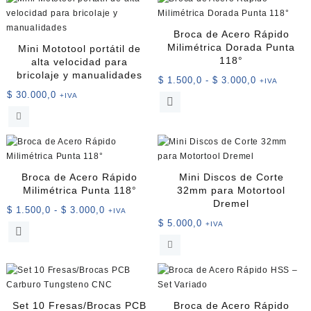
Broca de Acero Rápido
Milimétrica Dorada Punta
Mini Mototool portátil de
118°
alta velocidad para
bricolaje y manualidades
Rango
$
1.500,0
-
$
3.000,0
+IVA
de
$
30.000,0
+IVA
Este
precios:
producto
desde
tiene
$ 1.500,0
múltiples
hasta
variantes.
$ 3.000,0
Las
Broca de Acero Rápido
Mini Discos de Corte
opciones
Milimétrica Punta 118°
32mm para Motortool
se
Dremel
Rango
$
1.500,0
-
$
3.000,0
+IVA
pueden
$
5.000,0
de
+IVA
Este
elegir
precios:
producto
en
desde
tiene
la
$ 1.500,0
múltiples
página
hasta
variantes.
de
$ 3.000,0
Las
producto
Set 10 Fresas/Brocas PCB
Broca de Acero Rápido