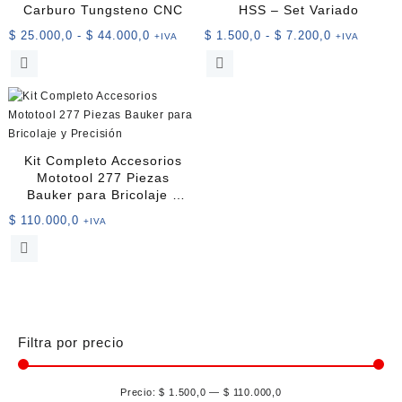
opciones
Carburo Tungsteno CNC
HSS – Set Variado
se
Rango
Rango
$
25.000,0
-
$
44.000,0
$
1.500,0
-
$
7.200,0
+IVA
+IVA
pueden
de
de
Este
Este
elegir
precios:
precios:
producto
producto
en
desde
desde
tiene
tiene
la
$ 25.000,0
$ 1.500,0
múltiples
múltiples
página
hasta
hasta
variantes.
variantes.
de
$ 44.000,0
$ 7.200,0
Las
Las
producto
Kit Completo Accesorios
opciones
opciones
Mototool 277 Piezas
se
se
Bauker para Bricolaje y
pueden
pueden
Precisión
$
110.000,0
+IVA
elegir
elegir
en
en
la
la
página
página
de
de
producto
producto
Filtra por precio
Precio:
$ 1.500,0
—
$ 110.000,0