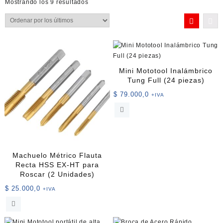
Ordenado
Mostrando los 9 resultados
por
los
últimos
Mini Mototool Inalámbrico
Tung Full (24 piezas)
$
79.000,0
+IVA
Machuelo Métrico Flauta
Recta HSS EX-HT para
Roscar (2 Unidades)
$
25.000,0
+IVA