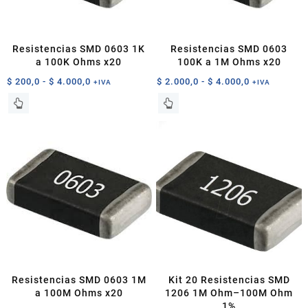
en
en
la
la
página
página
Resistencias SMD 0603 1K
Resistencias SMD 0603
de
de
a 100K Ohms x20
100K a 1M Ohms x20
producto
producto
Rango
Rango
$
200,0
-
$
4.000,0
$
2.000,0
-
$
4.000,0
+IVA
+IVA
de
de
Este
Este
precios:
precios:
producto
producto
desde
desde
tiene
tiene
$ 200,0
$ 2.000,0
múltiples
múltiples
hasta
hasta
variantes.
variantes.
$ 4.000,0
$ 4.000,0
Las
Las
opciones
opciones
se
se
pueden
pueden
elegir
elegir
en
en
la
la
página
página
Resistencias SMD 0603 1M
Kit 20 Resistencias SMD
de
de
a 100M Ohms x20
1206 1M Ohm–100M Ohm
producto
producto
1%