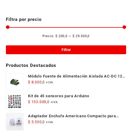
múltiples
variantes.
Las
Filtra por precio
opciones
se
Precio:
$ 200,0
—
$ 29.500,0
pueden
Pre
Pre
elegir
mí
má
en
Filtrar
la
página
Productos Destacados
de
producto
Módulo Fuente de Alimentación Aislada AC-DC 12V
300mA 3.5W
$
8.000,0
+IVA
Kit de 45 sensores para Arduino
$
153.000,0
+IVA
Adaptador Enchufe Americano Compacto para
Viaje
$
5.500,0
+IVA