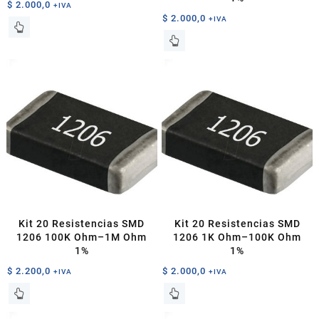
$
2.000,0
+IVA
$
2.000,0
+IVA
Este
Este
producto
producto
tiene
tiene
múltiples
múltiples
variantes.
variantes.
Las
Las
opciones
opciones
se
se
pueden
pueden
elegir
elegir
en
en
la
la
página
página
de
Kit 20 Resistencias SMD
Kit 20 Resistencias SMD
de
producto
1206 100K Ohm–1M Ohm
1206 1K Ohm–100K Ohm
producto
1%
1%
$
2.200,0
$
2.000,0
+IVA
+IVA
Este
Este
producto
producto
tiene
tiene