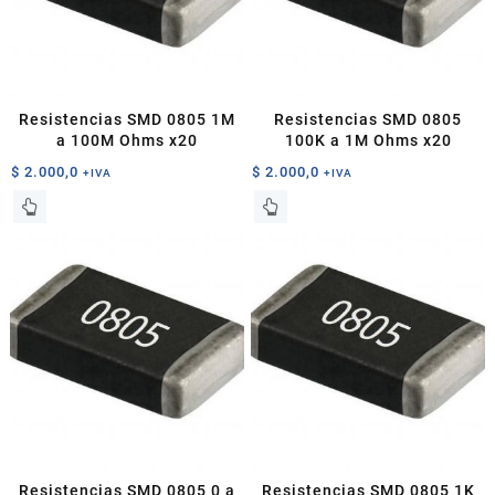
pueden
pueden
elegir
elegir
en
en
la
la
página
página
Resistencias SMD 0805 1M
Resistencias SMD 0805
de
de
a 100M Ohms x20
100K a 1M Ohms x20
producto
producto
$
2.000,0
$
2.000,0
+IVA
+IVA
Este
Este
producto
producto
tiene
tiene
múltiples
múltiples
variantes.
variantes.
Las
Las
opciones
opciones
se
se
pueden
pueden
elegir
elegir
en
en
la
la
página
página
Resistencias SMD 0805 0 a
Resistencias SMD 0805 1K