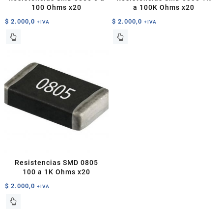
de
de
100 Ohms x20
a 100K Ohms x20
producto
producto
$
2.000,0
$
2.000,0
+IVA
+IVA
Este
Este
producto
producto
tiene
tiene
múltiples
múltiples
variantes.
variantes.
Las
Las
opciones
opciones
se
se
pueden
pueden
elegir
elegir
en
en
la
la
página
página
Resistencias SMD 0805
de
de
100 a 1K Ohms x20
producto
producto
$
2.000,0
+IVA
Este
producto
tiene