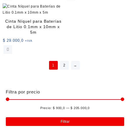
producto
desde
tiene
$ 24.000
múltiples
hasta
variantes.
Cinta Níquel para Baterías
$ 46.000
Las
de Litio 0.1mm x 10mm x
opciones
5m
se
$
29.000,0
+IVA
pueden
elegir
en
la
1
2
→
página
de
producto
Filtra por precio
Precio:
$ 900,0
—
$ 205.000,0
Pre
Pre
mín
má
Filtrar