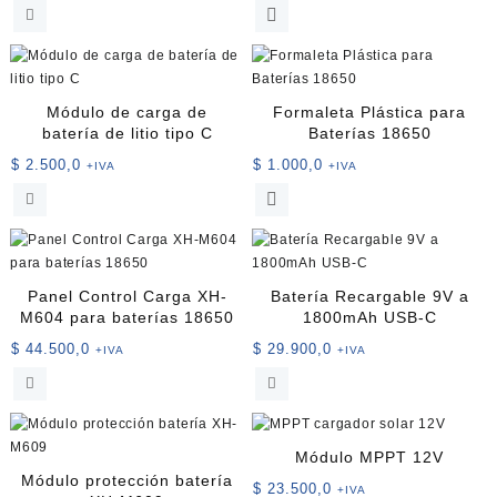
de
Este
pueden
precios:
producto
elegir
desde
tiene
en
$ 6.200,0
múltiples
la
hasta
variantes.
página
Módulo de carga de
Formaleta Plástica para
$ 7.200,0
Las
de
batería de litio tipo C
Baterías 18650
opciones
producto
$
2.500,0
$
1.000,0
+IVA
+IVA
se
Este
pueden
producto
elegir
tiene
en
múltiples
la
variantes.
página
Panel Control Carga XH-
Batería Recargable 9V a
Las
de
M604 para baterías 18650
1800mAh USB-C
opciones
producto
$
44.500,0
$
29.900,0
+IVA
+IVA
se
pueden
elegir
en
la
Módulo MPPT 12V
página
Módulo protección batería
$
23.500,0
+IVA
de