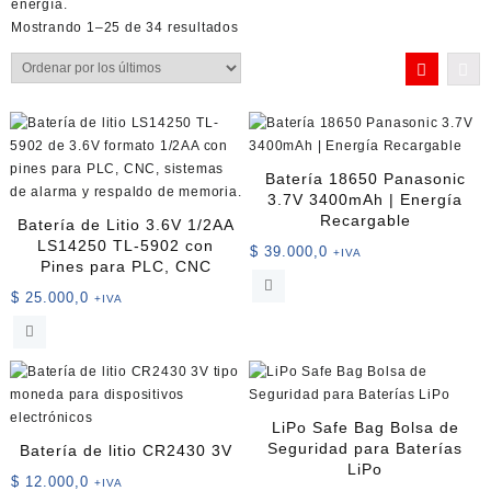
energía.
Ordenado
Mostrando 1–25 de 34 resultados
por
los
últimos
Batería 18650 Panasonic
3.7V 3400mAh | Energía
Recargable
Batería de Litio 3.6V 1/2AA
LS14250 TL-5902 con
$
39.000,0
+IVA
Pines para PLC, CNC
$
25.000,0
+IVA
LiPo Safe Bag Bolsa de
Seguridad para Baterías
Batería de litio CR2430 3V
LiPo
$
12.000,0
+IVA