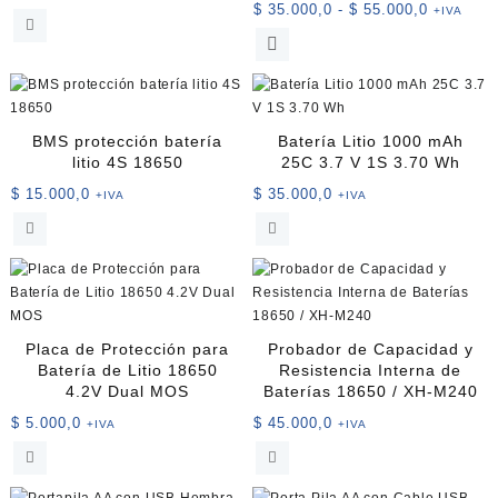
Rango
$
35.000,0
-
$
55.000,0
+IVA
de
Este
precios:
producto
desde
tiene
$ 35.000
múltiples
hasta
variantes.
BMS protección batería
Batería Litio 1000 mAh
$ 55.000
Las
litio 4S 18650
25C 3.7 V 1S 3.70 Wh
opciones
$
15.000,0
$
35.000,0
+IVA
+IVA
se
pueden
elegir
en
la
página
de
Placa de Protección para
Probador de Capacidad y
producto
Batería de Litio 18650
Resistencia Interna de
4.2V Dual MOS
Baterías 18650 / XH-M240
$
5.000,0
$
45.000,0
+IVA
+IVA