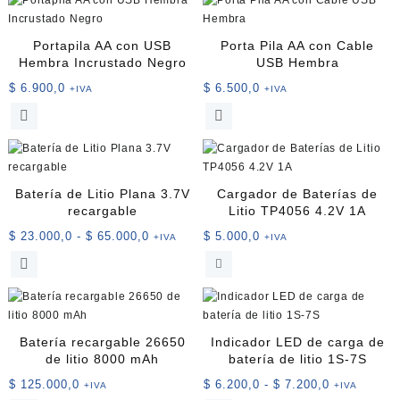
Portapila AA con USB
Porta Pila AA con Cable
Hembra Incrustado Negro
USB Hembra
$
6.900,0
$
6.500,0
+IVA
+IVA
Este
Este
producto
producto
tiene
tiene
múltiples
múltiples
variantes.
variantes.
Batería de Litio Plana 3.7V
Cargador de Baterías de
Las
Las
recargable
Litio TP4056 4.2V 1A
opciones
opciones
Rango
$
23.000,0
-
$
65.000,0
$
5.000,0
+IVA
+IVA
se
se
de
Este
pueden
pueden
precios:
producto
elegir
elegir
desde
tiene
en
en
$ 23.000,0
múltiples
la
la
hasta
variantes.
página
página
Batería recargable 26650
Indicador LED de carga de
$ 65.000,0
Las
de
de
de litio 8000 mAh
batería de litio 1S-7S
opciones
producto
producto
Rango
$
125.000,0
$
6.200,0
-
$
7.200,0
+IVA
+IVA
se