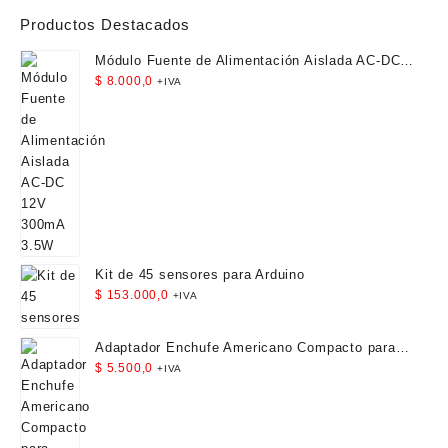
Productos Destacados
Módulo Fuente de Alimentación Aislada AC-DC
12V 300mA 3.5W
$
8.000,0
+IVA
Kit de 45 sensores para Arduino
$
153.000,0
+IVA
Adaptador Enchufe Americano Compacto para
Viaje
$
5.500,0
+IVA