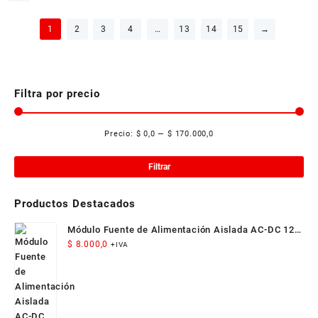
1
2
3
4
…
13
14
15
→
Filtra por precio
Precio:
$ 0,0
—
$ 170.000,0
Pre
Pre
mí
má
Filtrar
Productos Destacados
Módulo Fuente de Alimentación Aislada AC-DC 12V
300mA 3.5W
$
8.000,0
+IVA