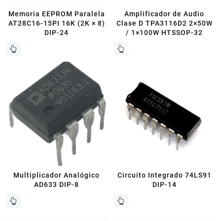
Memoria EEPROM Paralela
Amplificador de Audio
AT28C16-15PI 16K (2K × 8)
Clase D TPA3116D2 2×50W
DIP-24
/ 1×100W HTSSOP-32
Multiplicador Analógico
Circuito Integrado 74LS91
AD633 DIP-8
DIP-14