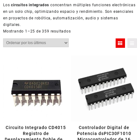
Los
circuitos integrados
concentran múltiples funciones electrónicas
en un solo chip, optimizando espacio y rendimiento. Son esenciales
en proyectos de robótica, automatización, audio y sistemas
digitales.
Ordenado
Mostrando 1–25 de 359 resultados
por
los
últimos
Circuito Integrado CD4015
Controlador Digital de
Registro de
Potencia dsPIC30F1010
Desplazamiento Doble de 4
Microcontrolador de 16