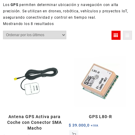
Los
GPS
permiten determinar ubicación y navegación con alta
precisión. Se utilizan en drones, robótica, vehículos y proyectos IoT,
asegurando conectividad y control en tiempo real.
Ordenado
Mostrando los 8 resultados
por
los
últimos
Antena GPS Activa para
GPS L80-R
Coche con Conector SMA
$
39.000,0
+IVA
Macho