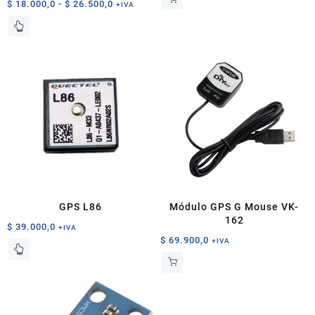
Rango
$
18.000,0
-
$
26.500,0
+IVA
de
Este
precios:
producto
desde
tiene
$ 18.000,0
múltiples
hasta
variantes.
$ 26.500,0
Las
opciones
se
pueden
elegir
en
la
página
GPS L86
Módulo GPS G Mouse VK-
de
162
$
39.000,0
+IVA
producto
$
69.900,0
+IVA