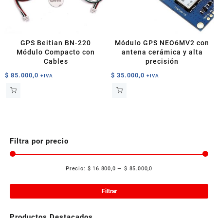
GPS Beitian BN-220
Módulo GPS NEO6MV2 con
Módulo Compacto con
antena cerámica y alta
Cables
precisión
$
85.000,0
$
35.000,0
+IVA
+IVA
Filtra por precio
Precio:
$ 16.800,0
—
$ 85.000,0
Pre
Pre
mí
má
Filtrar
Productos Destacados