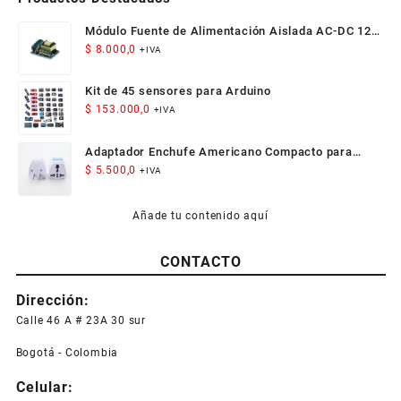
Módulo Fuente de Alimentación Aislada AC-DC 12V
300mA 3.5W
$
8.000,0
+IVA
Kit de 45 sensores para Arduino
$
153.000,0
+IVA
Adaptador Enchufe Americano Compacto para
Viaje
$
5.500,0
+IVA
Añade tu contenido aquí
CONTACTO
Dirección:
Calle 46 A # 23A 30 sur
Bogotá - Colombia
Celular: