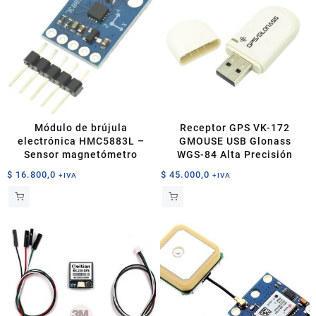
Módulo de brújula
Receptor GPS VK-172
electrónica HMC5883L –
GMOUSE USB Glonass
Sensor magnetómetro
WGS-84 Alta Precisión
$
16.800,0
$
45.000,0
+IVA
+IVA