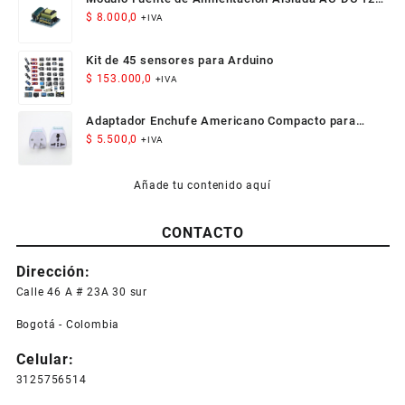
300mA 3.5W
$
8.000,0
+IVA
Kit de 45 sensores para Arduino
$
153.000,0
+IVA
Adaptador Enchufe Americano Compacto para
Viaje
$
5.500,0
+IVA
Añade tu contenido aquí
CONTACTO
Dirección:
Calle 46 A # 23A 30 sur
Bogotá - Colombia
Celular:
3125756514