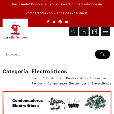
Saltar
Bienvenido! Conoce la tienda de electrónica y robótica de
al
contenido
competencia con 7 años de experiencia
Categoría:
Electroliticos
Inicio
Productos
Condensadores
Componente
Pasivos
Componentes Electrónicos
Electroliticos