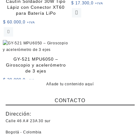
Cautín Soldador 30W Tipo
$
17.300,0
+IVA
Lápiz con Conector XT60
Este
para Batería LiPo
producto
$
60.000,0
+IVA
tiene
múltiples
variantes.
Las
opciones
se
GY-521 MPU6050 –
pueden
Giroscopio y acelerómetro
elegir
de 3 ejes
en
$
20.000,0
+IVA
la
Añade tu contenido aquí
página
de
CONTACTO
producto
Dirección:
Calle 46 A # 23A 30 sur
Bogotá - Colombia