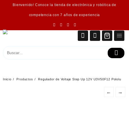
Saltar
Bienvenido! Conoce la tienda de electrónica y robótica de
al
contenido
competencia con 7 años de experiencia
Inicio
Productos
Regulador de Voltaje Step Up 12V U3V50F12 Pololu
←
→