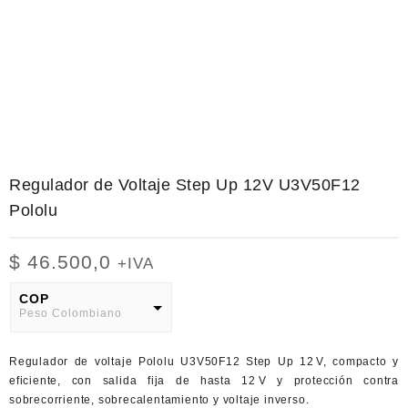
Regulador de Voltaje Step Up 12V U3V50F12
Pololu
$
46.500,0
+IVA
COP
Peso Colombiano
USD
Regulador de voltaje Pololu U3V50F12 Step Up 12 V, compacto y
American Dollar
eficiente, con salida fija de hasta 12 V y protección contra
sobrecorriente, sobrecalentamiento y voltaje inverso.