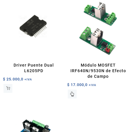
Driver Puente Dual
Módulo MOSFET
L6205PD
IRF640N/9530N de Efecto
de Campo
$
25.000,0
+IVA
$
17.000,0
+IVA
Este
producto
tiene
múltiples
variantes.
Las
opciones