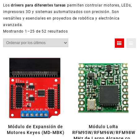
Los
drivers para diferentes tareas
permiten controlar motores, LEDs,
impresoras 3D y sistemas automatizados con precisión. Son
versátiles y esenciales en proyectos de robótica y electrónica
avanzada.
Ordenado
Mostrando 1–25 de 52 resultados
por
los
últimos
Módulo de Expansión de
Módulo LoRa
Motores Keyes (MD-MBK)
RFM95W/RFM96W/RFM98W
MHz de Largo Alcance con