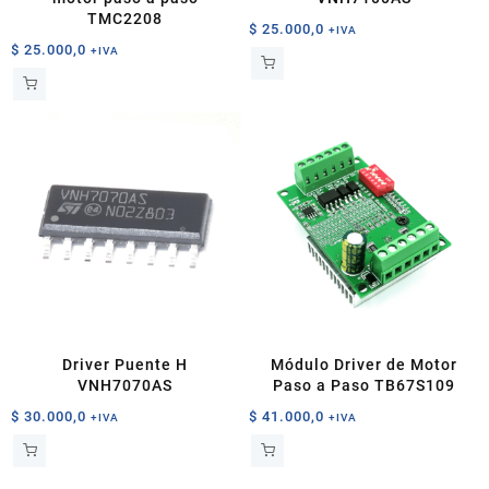
TMC2208
$
25.000,0
+IVA
$
25.000,0
+IVA
Driver Puente H
Módulo Driver de Motor
VNH7070AS
Paso a Paso TB67S109
$
30.000,0
$
41.000,0
+IVA
+IVA