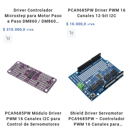
Driver Controlador
PCA9685PW Driver PWM 16
Microstep para Motor Paso
Canales 12-bit I2C
a Paso DM860 / DM860H
$
10.000,0
+IVA
7.2A 18–80VAC / 24–
$
310.000,0
+IVA
110VDC
PCA9685PW Módulo Driver
Shield Driver Servomotor
PWM 16 Canales I2C para
PCA9685PW – Controlador
Control de Servomotores
PWM 16 Canales para
Arduino