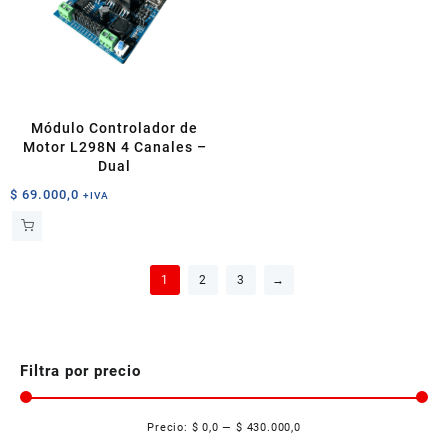
se
pueden
elegir
en
la
página
Módulo Controlador de
de
Motor L298N 4 Canales –
producto
Dual
$
69.000,0
+IVA
1
2
3
→
Filtra por precio
Precio:
$ 0,0
—
$ 430.000,0
Pre
Pre