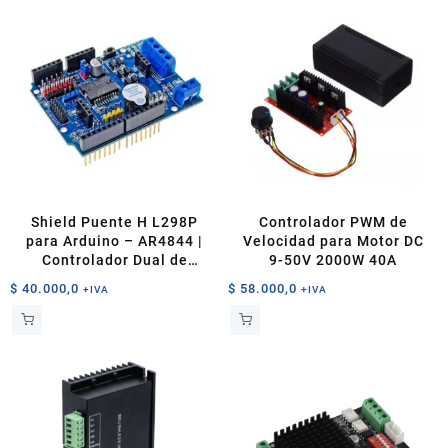
Shield Puente H L298P
Controlador PWM de
para Arduino – AR4844 |
Velocidad para Motor DC
Controlador Dual de
9-50V 2000W 40A
Motores DC y Paso a Paso
$
40.000,0
$
58.000,0
+IVA
+IVA