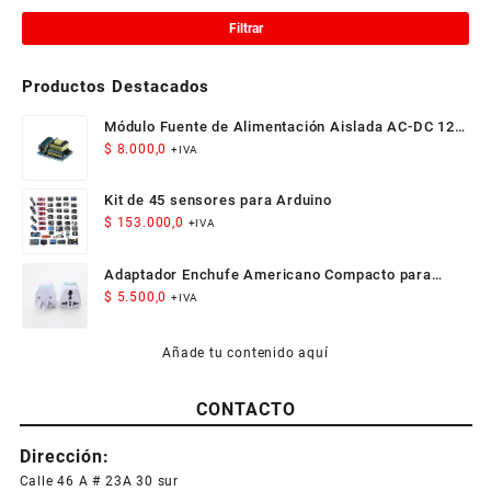
mí
má
Filtrar
Productos Destacados
Módulo Fuente de Alimentación Aislada AC-DC 12V
300mA 3.5W
$
8.000,0
+IVA
Kit de 45 sensores para Arduino
$
153.000,0
+IVA
Adaptador Enchufe Americano Compacto para
Viaje
$
5.500,0
+IVA
Añade tu contenido aquí
CONTACTO
Dirección:
Calle 46 A # 23A 30 sur