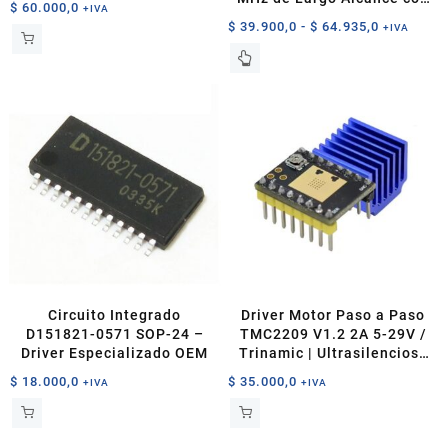
$
60.000,0
+IVA
Interfaz SPI
Rango
$
39.900,0
-
$
64.935,0
+IVA
de
Este
precios:
producto
desde
tiene
$ 39.900,0
múltiples
hasta
variantes.
$ 64.935,0
Las
opciones
se
pueden
elegir
en
la
página
Circuito Integrado
Driver Motor Paso a Paso
de
D151821-0571 SOP-24 –
TMC2209 V1.2 2A 5-29V /
producto
Driver Especializado OEM
Trinamic | Ultrasilencioso
SpreadCycle
$
18.000,0
$
35.000,0
+IVA
+IVA