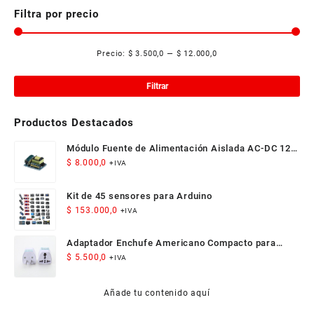
Filtra por precio
Precio:
$ 3.500,0
—
$ 12.000,0
Pre
Pre
mí
má
Filtrar
Productos Destacados
Módulo Fuente de Alimentación Aislada AC-DC 12V
300mA 3.5W
$
8.000,0
+IVA
Kit de 45 sensores para Arduino
$
153.000,0
+IVA
Adaptador Enchufe Americano Compacto para
Viaje
$
5.500,0
+IVA
Añade tu contenido aquí