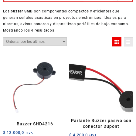
Los
buzzer SMD
son componentes compactos y eficientes que
generan señales acústicas en proyectos electrónicos. Ideales para
alarmas, avisos sonoros y dispositivos portátiles de bajo consumo.
Ordenado
Mostrando los 4 resultados
por
los
últimos
Parlante Buzzer pasivo con
Buzzer SHD4216
conector Dupont
$
12.000,0
+IVA
$
4.200,0
+IVA