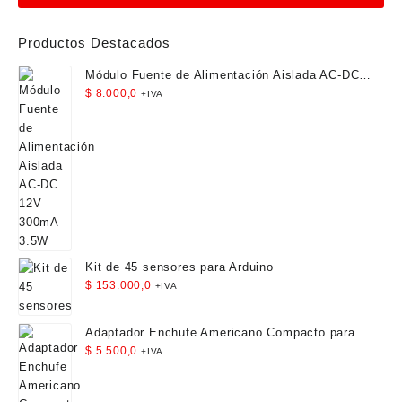
Productos Destacados
Módulo Fuente de Alimentación Aislada AC-DC
12V 300mA 3.5W
$
8.000,0
+IVA
Kit de 45 sensores para Arduino
$
153.000,0
+IVA
Adaptador Enchufe Americano Compacto para
Viaje
$
5.500,0
+IVA