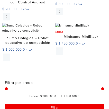
de
con Control Android
$
850.000,0
+IVA
producto
$
200.000,0
+IVA
Valorado
Minisumo MiniBlack
Sumo Colegios – Robot
con
5.00
educativo de competición
de 5
$
1.450.000,0
+IVA
$
1.000.000,0
+IVA
Filtra por precio
Precio:
$ 200.000,0
—
$ 1.850.000,0
Pre
Pre
mín
má
Filtrar