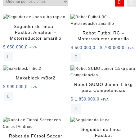
los
últimos
Seguidor de linea –
Fastbot Amateur –
Robot Futbol RC –
Motorreductor amarillo
Motorreductor amarillo
$
650.000,0
Rango
$
500.000,0
-
$
700.000,0
+IVA
+IVA
de
Este
precios
producto
desde
tiene
$ 500.
múltiples
Makeblock mBot2
hasta
variantes.
Robot SUMO Junior 1.5kg
$ 700.
$
999.000,0
+IVA
Las
para Competencias
opciones
$
1.850.000,0
+IVA
se
pueden
elegir
en
la
Seguidor de linea –
página
Fastbot
Robot de Fútbol Soccer