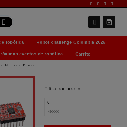
de robótica
Robot challenge Colombia 2026
róximos eventos de robótica
Carrito
s
Motores
Drivers
Filtra por precio
Precio
mínimo
Precio
máximo