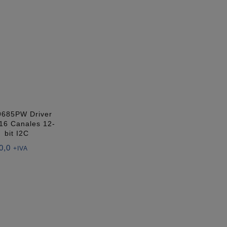
685PW Driver
6 Canales 12-
bit I2C
0,0
+IVA