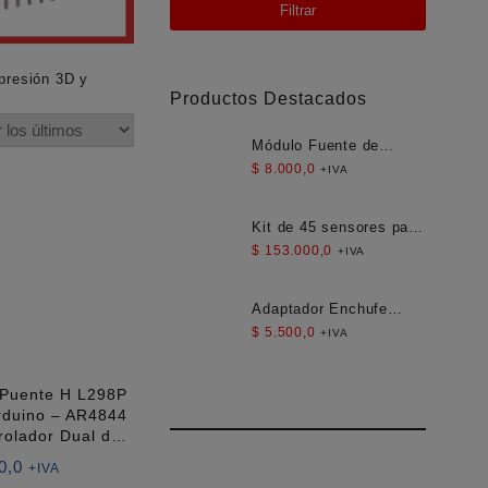
Filtrar
mpresión 3D y
Productos Destacados
Módulo Fuente de
Alimentación Aislada
$
8.000,0
+IVA
AC-DC 12V 300mA
3.5W
Kit de 45 sensores para
Arduino
$
153.000,0
+IVA
Adaptador Enchufe
Americano Compacto
$
5.500,0
+IVA
para Viaje
 Puente H L298P
rduino – AR4844
rolador Dual de
es DC y Paso a
0,0
+IVA
Paso