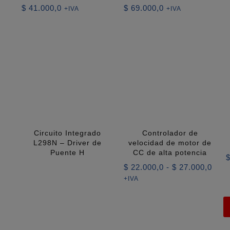
$
41.000,0
$
69.000,0
+IVA
+IVA
Circuito Integrado
Controlador de
L298N – Driver de
velocidad de motor de
Puente H
CC de alta potencia
Ran
$
22.000,0
-
$
27.000,0
de
+IVA
prec
des
$ 22
hast