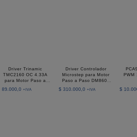
Driver Trinamic
Driver Controlador
PCA9
TMC2160 OC 4.33A
Microstep para Motor
PWM 1
para Motor Paso a
Paso a Paso DM860 /
Paso CNC / Impresora
DM860H 7.2A 18–
$
89.000,0
$
310.000,0
$
10.00
+IVA
+IVA
3D
80VAC / 24–110VDC