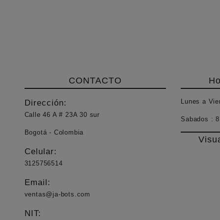
$ 27
CONTACTO
Ho
Lunes a Vie
Dirección:
Calle 46 A # 23A 30 sur
Sabados :
8
Bogotá - Colombia
Visu
Celular:
3125756514
Email:
ventas@ja-bots.com
NIT: