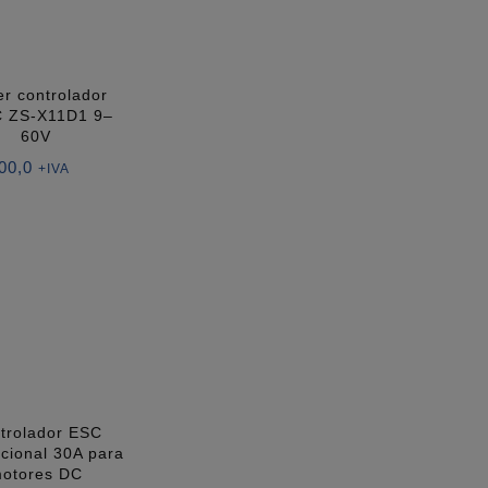
er controlador
 ZS-X11D1 9–
60V
00,0
+IVA
trolador ESC
ccional 30A para
otores DC