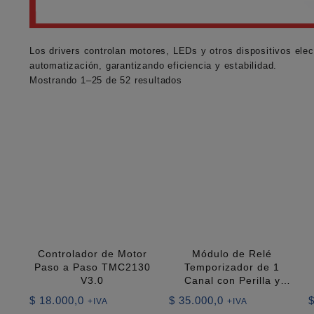
Los
drivers
controlan motores, LEDs y otros dispositivos elec
automatización, garantizando eficiencia y estabilidad.
Ordenado
Mostrando 1–25 de 52 resultados
por
los
últimos
Controlador de Motor
Módulo de Relé
Paso a Paso TMC2130
Temporizador de 1
V3.0
Canal con Perilla y
Pantalla Digital 5V 10A
$
18.000,0
$
35.000,0
+IVA
+IVA