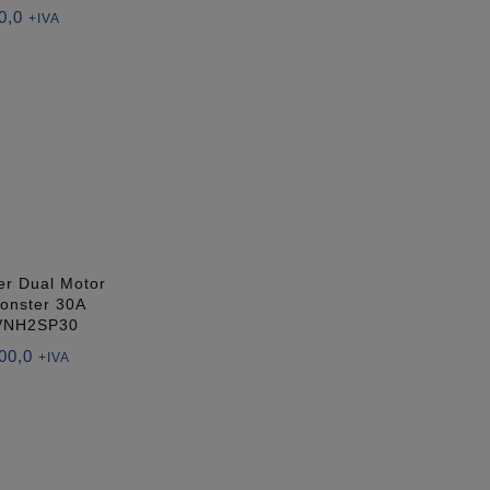
0,0
+IVA
er Dual Motor
onster 30A
VNH2SP30
00,0
+IVA