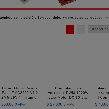
trónicos con precisión. Son esenciales en proyectos de robótica, i
Driver Motor Paso a
Controlador de
Shield
Paso TMC2209 V1.2
velocidad PWM 1200W
para A
2A 5-29V / Trinamic |
para Motor DC 10-60V
| Cont
Ultrasilencioso
20A
Motor
$
35.000,0
$
27.000,0
$
40.00
+IVA
+IVA
SpreadCycle