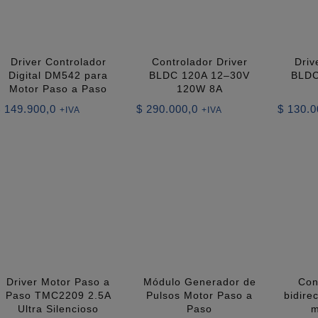
Driver Controlador
Controlador Driver
Driv
Digital DM542 para
BLDC 120A 12–30V
BLDC
Motor Paso a Paso
120W 8A
$
149.900,0
$
290.000,0
$
130.0
+IVA
+IVA
Driver Motor Paso a
Módulo Generador de
Con
Paso TMC2209 2.5A
Pulsos Motor Paso a
bidire
Ultra Silencioso
Paso
m