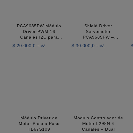
PCA9685PW Módulo
Shield Driver
Driver PWM 16
Servomotor
Canales I2C para
PCA9685PW –
Control de
Controlador PWM 16
$
20.000,0
$
30.000,0
+IVA
+IVA
Servomotores
Canales para Arduino
Módulo Driver de
Módulo Controlador de
Motor Paso a Paso
Motor L298N 4
TB67S109
Canales – Dual