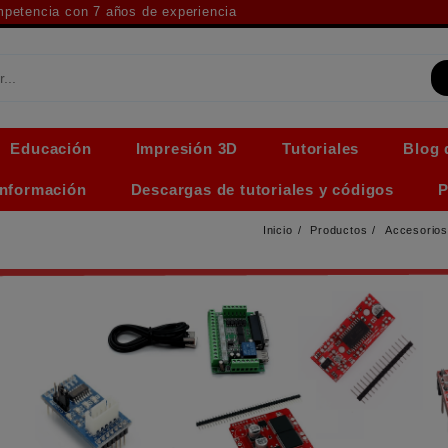
ompetencia con 7 años de experiencia
Educación
Impresión 3D
Tutoriales
Blog 
Información
Descargas de tutoriales y códigos
P
Inicio
Productos
Accesorio