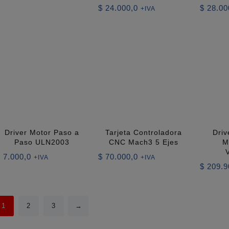
$
24.000,0
$
28.00
+IVA
Driver Motor Paso a
Tarjeta Controladora
Driv
Paso ULN2003
CNC Mach3 5 Ejes
M
$
7.000,0
$
70.000,0
+IVA
+IVA
go
$
209.9
ios:
de
1
2
3
→
.000,0
a