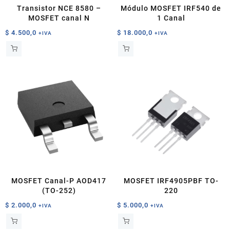
página
Transistor NCE 8580 –
Módulo MOSFET IRF540 de
de
MOSFET canal N
1 Canal
producto
$
4.500,0
$
18.000,0
+IVA
+IVA
MOSFET Canal-P AOD417
MOSFET IRF4905PBF TO-
(TO-252)
220
$
2.000,0
$
5.000,0
+IVA
+IVA