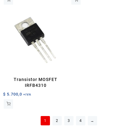
Transistor MOSFET
IRFB4310
$
5.700,0
+IVA
1
2
3
4
→