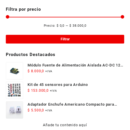
Filtra por precio
Precio:
$ 0,0
—
$ 38.000,0
Pre
Pre
mí
má
Filtrar
Productos Destacados
Módulo Fuente de Alimentación Aislada AC-DC 12V
300mA 3.5W
$
8.000,0
+IVA
Kit de 45 sensores para Arduino
$
153.000,0
+IVA
Adaptador Enchufe Americano Compacto para
Viaje
$
5.500,0
+IVA
Añade tu contenido aquí