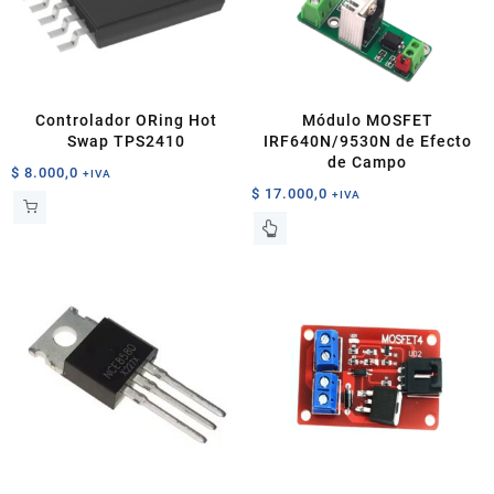
Controlador ORing Hot
Módulo MOSFET
Swap TPS2410
IRF640N/9530N de Efecto
de Campo
$
8.000,0
+IVA
$
17.000,0
+IVA
Este
producto
tiene
múltiples
variantes.
Las
opciones
se
pueden
elegir
en
la