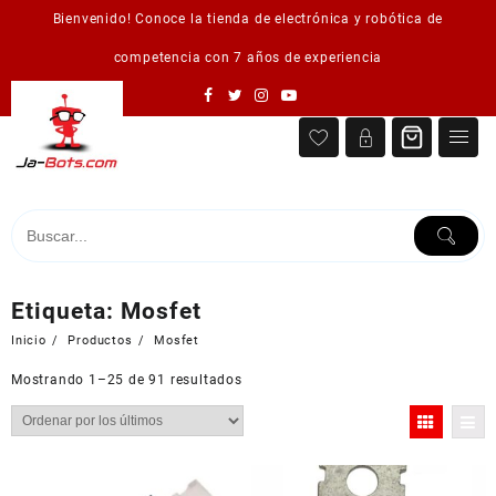
Saltar
Bienvenido! Conoce la tienda de electrónica y robótica de
al
contenido
competencia con 7 años de experiencia
Etiqueta:
Mosfet
Inicio
Productos
Mosfet
Ordenado
Mostrando 1–25 de 91 resultados
por
los
últimos