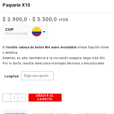
Paquete X10
Rango
$
2.900,0
-
$
5.500,0
+IVA
de
precios:
COP
Peso Colombiano
desde
$ 2.900,0
USD
hasta
El
American Dollar
tornillo cabeza de botón M4 acero inoxidable
ofrece fijación firme
$ 5.500,0
y estética.
Además, su alta resistencia a la corrosión asegura larga vida útil.
Por lo tanto, resulta ideal para montajes técnicos y estructurales.
Longitud
AÑADIR AL
Tornillos
-
+
CARRITO
Cabeza
de
Botón