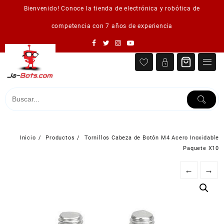
Saltar
Bienvenido! Conoce la tienda de electrónica y robótica de
al
contenido
competencia con 7 años de experiencia
Inicio
Productos
Tornillos Cabeza de Botón M4 Acero Inoxidable
Paquete X10
←
→