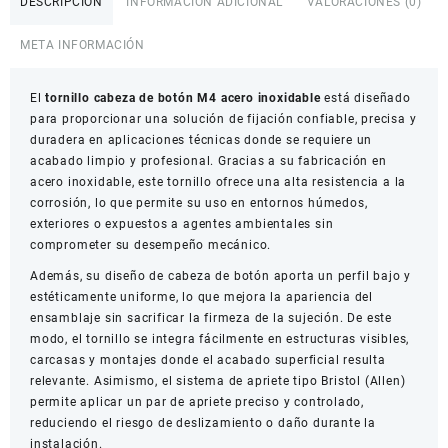
DESCRIPCIÓN
INFORMACIÓN ADICIONAL
VALORACIONES (0)
M4
Acero
META INFORMACIÓN
Inoxidable
Paquete
El
X10
tornillo cabeza de botón M4 acero inoxidable
está diseñado
para proporcionar una solución de fijación confiable, precisa y
cantidad
duradera en aplicaciones técnicas donde se requiere un
acabado limpio y profesional. Gracias a su fabricación en
acero inoxidable, este tornillo ofrece una alta resistencia a la
corrosión, lo que permite su uso en entornos húmedos,
exteriores o expuestos a agentes ambientales sin
comprometer su desempeño mecánico.
Además, su diseño de cabeza de botón aporta un perfil bajo y
estéticamente uniforme, lo que mejora la apariencia del
ensamblaje sin sacrificar la firmeza de la sujeción. De este
modo, el tornillo se integra fácilmente en estructuras visibles,
carcasas y montajes donde el acabado superficial resulta
relevante. Asimismo, el sistema de apriete tipo Bristol (Allen)
permite aplicar un par de apriete preciso y controlado,
reduciendo el riesgo de deslizamiento o daño durante la
instalación.