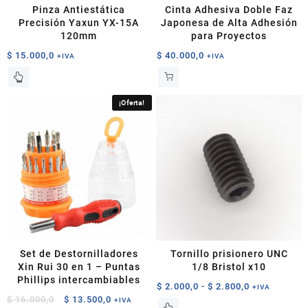
Pinza Antiestática
Cinta Adhesiva Doble Faz
Precisión Yaxun YX-15A
Japonesa de Alta Adhesión
120mm
para Proyectos
$
15.000,0
$
40.000,0
+IVA
+IVA
¡Oferta!
Set de Destornilladores
Tornillo prisionero UNC
Xin Rui 30 en 1 – Puntas
1/8 Bristol x10
Phillips intercambiables
Rango
$
2.000,0
-
$
2.800,0
+IVA
El
El
$
16.000,0
$
13.500,0
de
+IVA
Este