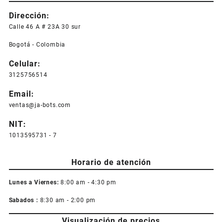
$ 3.000,0
múltiples
hasta
Dirección:
variantes.
$ 7.000,0
Las
Calle 46 A # 23A 30 sur
opciones
Bogotá - Colombia
se
pueden
Celular:
elegir
3125756514
en
la
Email:
página
ventas@ja-bots.com
de
producto
NIT:
1013595731 - 7
Horario de atención
Lunes a Viernes:
8:00 am - 4:30 pm
Sabados :
8:30 am - 2:00 pm
Visualización de precios