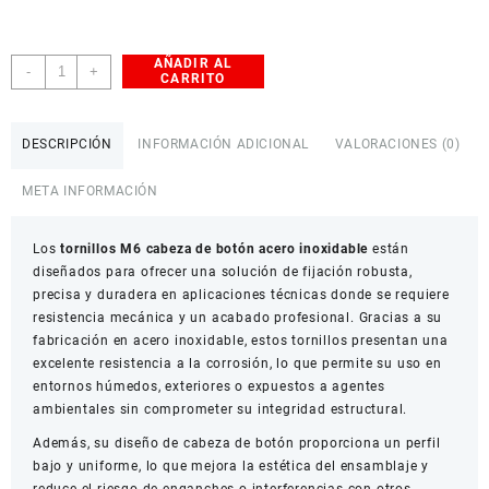
AÑADIR AL
Tornillos
-
+
CARRITO
Cabeza
de
Botón
DESCRIPCIÓN
INFORMACIÓN ADICIONAL
VALORACIONES (0)
M6
Acero
META INFORMACIÓN
Inoxidable
Paquete
Los
X10
tornillos M6 cabeza de botón acero inoxidable
están
diseñados para ofrecer una solución de fijación robusta,
cantidad
precisa y duradera en aplicaciones técnicas donde se requiere
resistencia mecánica y un acabado profesional. Gracias a su
fabricación en acero inoxidable, estos tornillos presentan una
excelente resistencia a la corrosión, lo que permite su uso en
entornos húmedos, exteriores o expuestos a agentes
ambientales sin comprometer su integridad estructural.
Además, su diseño de cabeza de botón proporciona un perfil
bajo y uniforme, lo que mejora la estética del ensamblaje y
reduce el riesgo de enganches o interferencias con otros