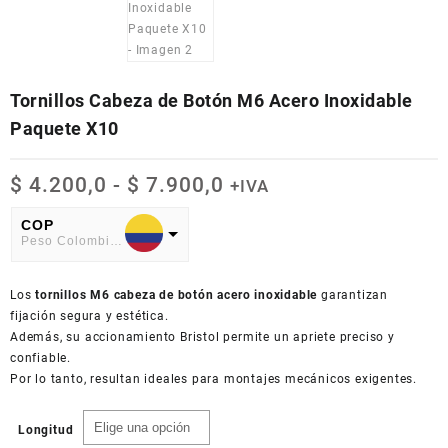
Tornillos Cabeza de Botón M6 Acero Inoxidable
Paquete X10
Rango
$
4.200,0
-
$
7.900,0
+IVA
de
precios:
COP
Peso Colombiano
desde
$ 4.200,0
USD
hasta
Los
American Dollar
tornillos M6 cabeza de botón acero inoxidable
garantizan
$ 7.900,0
fijación segura y estética.
Además, su accionamiento Bristol permite un apriete preciso y
confiable.
Por lo tanto, resultan ideales para montajes mecánicos exigentes.
Longitud