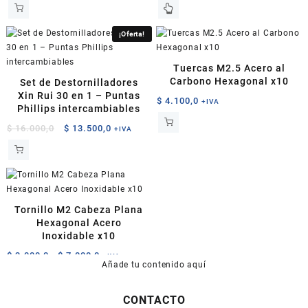
Este
producto
tiene
¡Oferta!
múltiples
variantes.
Tuercas M2.5 Acero al
Las
Carbono Hexagonal x10
Set de Destornilladores
opciones
Xin Rui 30 en 1 – Puntas
$
4.100,0
+IVA
se
Phillips intercambiables
pueden
El
El
$
16.000,0
$
13.500,0
+IVA
elegir
precio
precio
en
original
actual
la
era:
es:
página
$ 16.000,0.
$ 13.500,0.
de
producto
Tornillo M2 Cabeza Plana
Hexagonal Acero
Inoxidable x10
Rango
$
3.000,0
-
$
7.000,0
+IVA
Añade tu contenido aquí
de
Este
precios:
producto
desde
CONTACTO
tiene