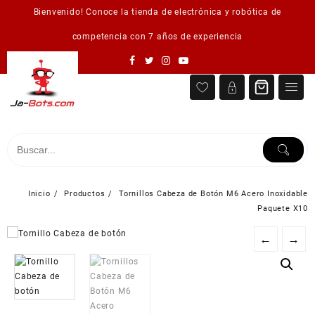
Saltar
Bienvenido! Conoce la tienda de electrónica y robótica de
al
contenido
competencia con 7 años de experiencia
Inicio
Productos
Tornillos Cabeza de Botón M6 Acero Inoxidable
Paquete X10
←
→