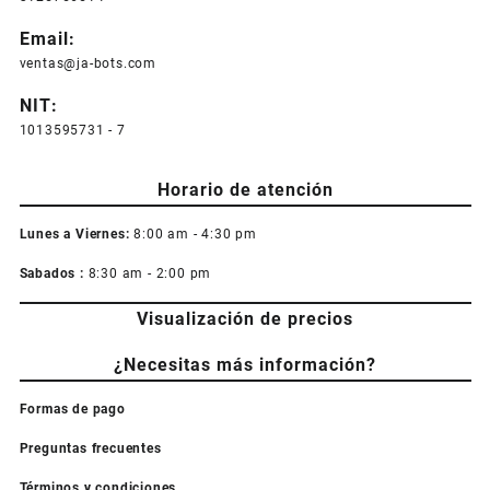
en
la
Email:
página
ventas@ja-bots.com
de
producto
NIT:
1013595731 - 7
Horario de atención
Lunes a Viernes:
8:00 am - 4:30 pm
Sabados :
8:30 am - 2:00 pm
Visualización de precios
¿Necesitas más información?
Formas de pago
Preguntas frecuentes
Términos y condiciones