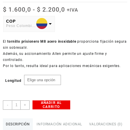
Rango
$
1.600,0
-
$
2.200,0
+IVA
de
precios:
COP
Peso Colombiano
desde
$ 1.600,0
USD
hasta
El
American Dollar
tornillo prisionero M8 acero inoxidable
proporciona fijación segura
$ 2.200,0
sin sobresalir.
Además, su accionamiento Allen permite un ajuste firme y
controlado.
Por lo tanto, resulta ideal para aplicaciones mecánicas exigentes.
Longitud
AÑADIR AL
Tornillo
-
+
CARRITO
Prisionero
M8
Allen
DESCRIPCIÓN
INFORMACIÓN ADICIONAL
VALORACIONES (0)
Acero