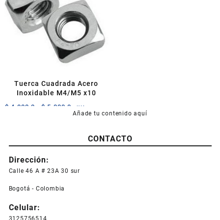
$ 7.800,0
Las
opciones
opciones
se
se
pueden
pueden
elegir
elegir
en
en
la
la
página
página
de
Tuerca Cuadrada Acero
de
producto
Inoxidable M4/M5 x10
producto
Rango
$
4.000,0
-
$
5.000,0
+IVA
Añade tu contenido aquí
de
Este
precios:
producto
desde
CONTACTO
tiene
$ 4.000,0
múltiples
hasta
Dirección:
variantes.
$ 5.000,0
Las
Calle 46 A # 23A 30 sur
opciones
Bogotá - Colombia
se
pueden
Celular:
elegir
3125756514