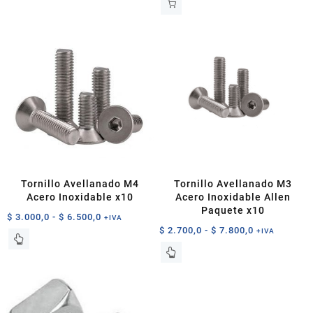
Tornillo Avellanado M4
Tornillo Avellanado M3
Acero Inoxidable x10
Acero Inoxidable Allen
Paquete x10
Rango
$
3.000,0
-
$
6.500,0
+IVA
Rango
$
2.700,0
-
$
7.800,0
de
+IVA
Este
de
precios:
Este
producto
precios:
desde
producto
tiene
desde
$ 3.000,0
tiene
múltiples
$ 2.700,0
hasta
múltiples
variantes.
hasta
$ 6.500,0
variantes.
Las