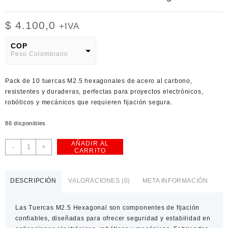
$
4.100,0
+IVA
COP
Peso Colombiano
USD
Pack de 10 tuercas M2.5 hexagonales de acero al carbono,
American Dollar
resistentes y duraderas, perfectas para proyectos electrónicos,
robóticos y mecánicos que requieren fijación segura.
86 disponibles
AÑADIR AL
Tuercas
-
+
CARRITO
M2.5
Acero
al
DESCRIPCIÓN
VALORACIONES (0)
META INFORMACIÓN
Carbono
Hexagonal
Las
Tuercas M2.5 Hexagonal
son componentes de fijación
x10
confiables, diseñadas para ofrecer seguridad y estabilidad en
cantidad