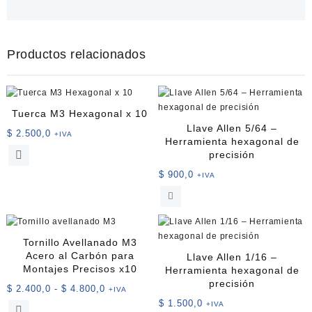
Productos relacionados
Tuerca M3 Hexagonal x 10
Llave Allen 5/64 –
$
2.500,0
+IVA
Herramienta hexagonal de
precisión
$
900,0
+IVA
Tornillo Avellanado M3
Acero al Carbón para
Llave Allen 1/16 –
Montajes Precisos x10
Herramienta hexagonal de
precisión
Rango
$
2.400,0
-
$
4.800,0
+IVA
de
$
1.500,0
+IVA
Este