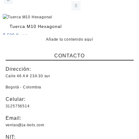
precios:
producto
desde
tiene
$ 2.400,0
múltiples
hasta
variantes.
Tuerca M10 Hexagonal
$ 4.800,0
Las
$
500,0
+IVA
opciones
Añade tu contenido aquí
se
pueden
CONTACTO
elegir
en
Dirección:
la
página
Calle 46 A # 23A 30 sur
de
Bogotá - Colombia
producto
Celular:
3125756514
Email:
ventas@ja-bots.com
NIT: