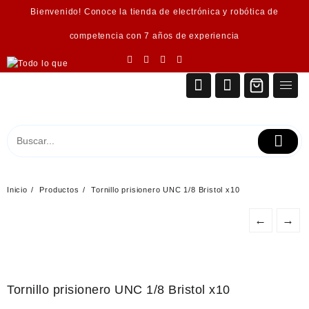
Saltar
Bienvenido! Conoce la tienda de electrónica y robótica de
al
contenido
competencia con 7 años de experiencia
Inicio
Productos
Tornillo prisionero UNC 1/8 Bristol x10
←
→
Tornillo prisionero UNC 1/8 Bristol x10