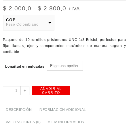
Rango
$
2.000,0
-
$
2.800,0
+IVA
de
precios:
COP
Peso Colombiano
desde
$ 2.000,0
USD
hasta
Paquete de 10 tornillos prisioneros UNC 1/8 Bristol, perfectos para
American Dollar
$ 2.800,0
fijar llantas, ejes y componentes mecánicos de manera segura y
confiable.
Longitud en pulgadas
AÑADIR AL
Tornillo
-
+
CARRITO
prisionero
UNC
1/8
DESCRIPCIÓN
INFORMACIÓN ADICIONAL
Bristol
x10
VALORACIONES (0)
META INFORMACIÓN
cantidad