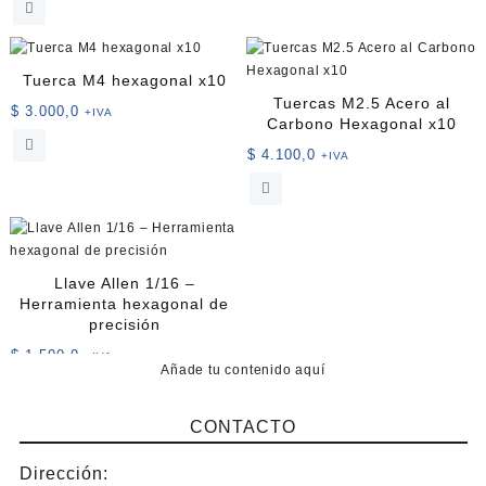
tiene
múltiples
variantes.
Las
Tuerca M4 hexagonal x10
opciones
Tuercas M2.5 Acero al
$
3.000,0
+IVA
se
Carbono Hexagonal x10
pueden
$
4.100,0
+IVA
elegir
en
la
página
de
producto
Llave Allen 1/16 –
Herramienta hexagonal de
precisión
$
1.500,0
+IVA
Añade tu contenido aquí
CONTACTO
Dirección: