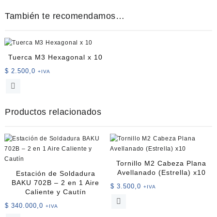
También te recomendamos…
Tuerca M3 Hexagonal x 10
$
2.500,0
+IVA
Productos relacionados
Tornillo M2 Cabeza Plana
Avellanado (Estrella) x10
Estación de Soldadura
BAKU 702B – 2 en 1 Aire
$
3.500,0
+IVA
Caliente y Cautín
Este
$
340.000,0
+IVA
producto