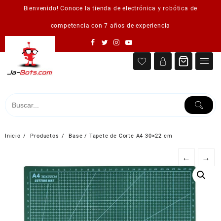
Saltar
Bienvenido! Conoce la tienda de electrónica y robótica de
al
contenido
competencia con 7 años de experiencia
Inicio
Productos
Base / Tapete de Corte A4 30×22 cm
←
→