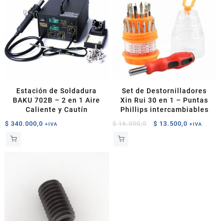
$ 6.500,0
variantes.
Las
$ 4.500,0
Las
opciones
opciones
se
se
pueden
pueden
elegir
elegir
en
en
la
la
página
página
de
Estación de Soldadura
Set de Destornilladores
de
producto
BAKU 702B – 2 en 1 Aire
Xin Rui 30 en 1 – Puntas
producto
Caliente y Cautín
Phillips intercambiables
El
El
$
340.000,0
$
16.000,0
$
13.500,0
+IVA
+IVA
precio
precio
original
actual
era:
es:
$ 16.000,0.
$ 13.500,0