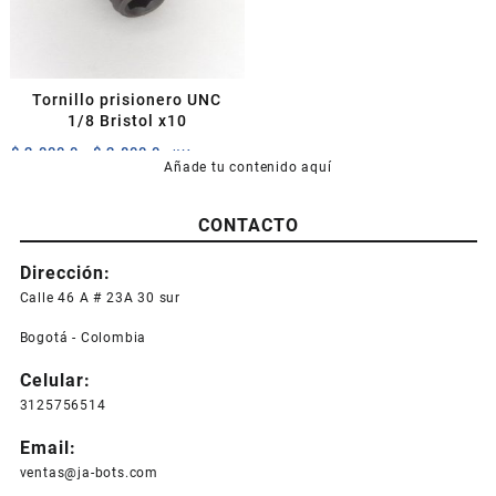
Tornillo prisionero UNC
1/8 Bristol x10
Rango
$
2.000,0
-
$
2.800,0
+IVA
Añade tu contenido aquí
de
Este
precios:
producto
desde
CONTACTO
tiene
$ 2.000,0
múltiples
hasta
Dirección:
variantes.
$ 2.800,0
Las
Calle 46 A # 23A 30 sur
opciones
Bogotá - Colombia
se
pueden
Celular:
elegir
3125756514
en
la
Email:
página
ventas@ja-bots.com
de