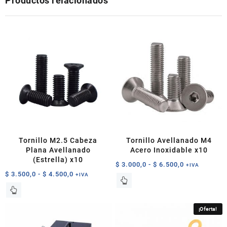
Productos relacionados
Tornillo M2.5 Cabeza
Tornillo Avellanado M4
Plana Avellanado
Acero Inoxidable x10
(Estrella) x10
Rango
$
3.000,0
-
$
6.500,0
+IVA
Rango
$
3.500,0
-
$
4.500,0
de
+IVA
Este
de
precios:
Este
producto
precios:
desde
producto
tiene
desde
$ 3.000,0
tiene
múltiples
¡Oferta!
$ 3.500,0
hasta
múltiples
variantes.
hasta