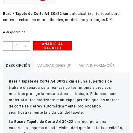
USD
Base / Tapete de Corte A4 30×22 cm
American Dollar
autocicatrizante, ideal para
cortes precisos en manualidades, modelismo y trabajos DIY.
4 disponibles
AÑADIR AL
Base
-
+
CARRITO
/
Tapete
de
DESCRIPCIÓN
VALORACIONES (0)
META INFORMACIÓN
Corte
A4
Base / Tapete de Corte A4 30×22 cm
es una superficie de
30x22
trabajo diseñada para realizar cortes limpios y precisos
cm
mientras protege la mesa o área de trabajo. Fabricada con
cantidad
material autocicatrizante multicapa, permite que las marcas
de corte se cierren automáticamente, prolongando
significativamente la vida útil del tapete.
La
Base / Tapete de Corte A4 30×22 cm
incorpora una
cuadrícula impresa de alta visibilidad que facilita la medición,