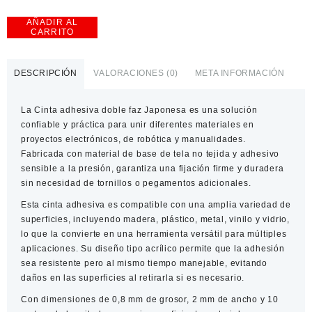
AÑADIR AL
Cinta
CARRITO
Adhesiva
Doble
Faz
DESCRIPCIÓN
VALORACIONES (0)
META INFORMACIÓN
Japonesa
de
La
Cinta adhesiva doble faz Japonesa
es una solución
Alta
confiable y práctica para unir diferentes materiales en
Adhesión
proyectos electrónicos, de robótica y manualidades.
para
Fabricada con material de base de tela no tejida y adhesivo
Proyectos
sensible a la presión, garantiza una fijación firme y duradera
cantidad
sin necesidad de tornillos o pegamentos adicionales.
Esta cinta adhesiva es compatible con una amplia variedad de
superficies, incluyendo madera, plástico, metal, vinilo y vidrio,
lo que la convierte en una herramienta versátil para múltiples
aplicaciones. Su diseño tipo acrílico permite que la adhesión
sea resistente pero al mismo tiempo manejable, evitando
daños en las superficies al retirarla si es necesario.
Con dimensiones de 0,8 mm de grosor, 2 mm de ancho y 10