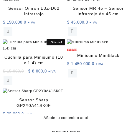
Sensor Omron E3Z-D62
Sensor MR 45 – Sensor
Infrarrojo
Infrarrojo de 45 cm
$
150.000,0
$
45.000,0
+IVA
+IVA
¡Oferta!
Valorado
Minisumo MiniBlack
Cuchilla para Minisumo (10
con
5.00
x 1.4) cm
de 5
$
1.450.000,0
+IVA
El
El
$
15.000,0
$
8.000,0
+IVA
precio
precio
original
actual
era:
es:
$ 15.000,0.
$ 8.000,0.
Sensor Sharp
GP2Y0A41SK0F
$
39.900,0
+IVA
Añade tu contenido aquí