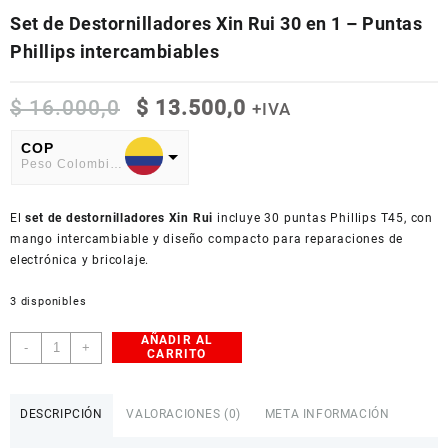
Set de Destornilladores Xin Rui 30 en 1 – Puntas
Phillips intercambiables
El
El
$
16.000,0
$
13.500,0
+IVA
precio
precio
original
actual
COP
Peso Colombiano
era:
es:
$ 16.000,0.
$ 13.500,0.
USD
El
American Dollar
set de destornilladores Xin Rui
incluye 30 puntas Phillips T45, con
mango intercambiable y diseño compacto para reparaciones de
electrónica y bricolaje.
3 disponibles
AÑADIR AL
Set
-
+
CARRITO
de
Destornilladores
Xin
DESCRIPCIÓN
VALORACIONES (0)
META INFORMACIÓN
Rui
30