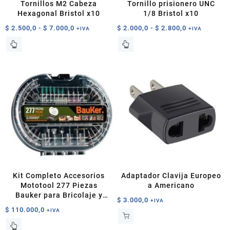
Tornillos M2 Cabeza
Tornillo prisionero UNC
Hexagonal Bristol x10
1/8 Bristol x10
Rango
Rango
$
2.500,0
-
$
7.000,0
$
2.000,0
-
$
2.800,0
+IVA
+IVA
de
de
Este
Este
precios:
precios:
producto
producto
desde
desde
tiene
tiene
$ 2.500,0
$ 2.000,0
múltiples
múltiples
hasta
hasta
variantes.
variantes.
$ 7.000,0
$ 2.800,0
Las
Las
opciones
opciones
se
se
pueden
pueden
elegir
elegir
en
en
la
la
página
página
Kit Completo Accesorios
Adaptador Clavija Europeo
de
de
Mototool 277 Piezas
a Americano
producto
producto
Bauker para Bricolaje y
$
3.000,0
+IVA
Precisión
$
110.000,0
+IVA