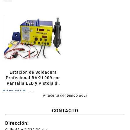
Estación de Soldadura
Profesional BAKU 909 con
Pantalla LED y Pistola de
Calor
$
379.000,0
+IVA
Añade tu contenido aquí
CONTACTO
Dirección:
Calle 46 A # 23A 30 sur