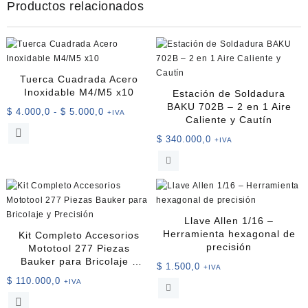
Productos relacionados
Tuerca Cuadrada Acero
Inoxidable M4/M5 x10
Estación de Soldadura
BAKU 702B – 2 en 1 Aire
Rango
$
4.000,0
-
$
5.000,0
+IVA
Caliente y Cautín
de
Este
$
340.000,0
precios:
+IVA
producto
desde
tiene
$ 4.000,0
múltiples
hasta
variantes.
$ 5.000,0
Las
opciones
Llave Allen 1/16 –
se
Herramienta hexagonal de
Kit Completo Accesorios
pueden
precisión
Mototool 277 Piezas
elegir
Bauker para Bricolaje y
$
1.500,0
+IVA
en
Precisión
$
110.000,0
+IVA
la
página