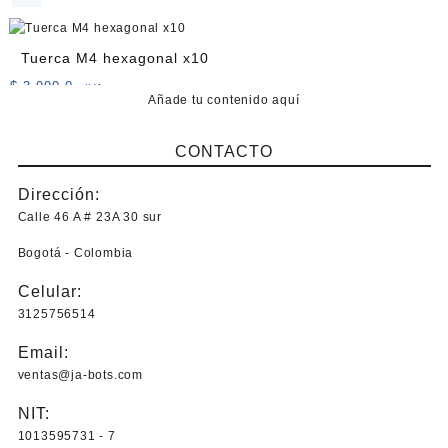
de
producto
Tuerca M4 hexagonal x10
$
3.000,0
+IVA
Añade tu contenido aquí
CONTACTO
Dirección:
Calle 46 A # 23A 30 sur
Bogotá - Colombia
Celular:
3125756514
Email:
ventas@ja-bots.com
NIT:
1013595731 - 7