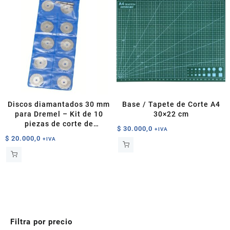
Discos diamantados 30 mm
Base / Tapete de Corte A4
para Dremel – Kit de 10
30×22 cm
piezas de corte de
$
30.000,0
+IVA
precisión
$
20.000,0
+IVA
Filtra por precio