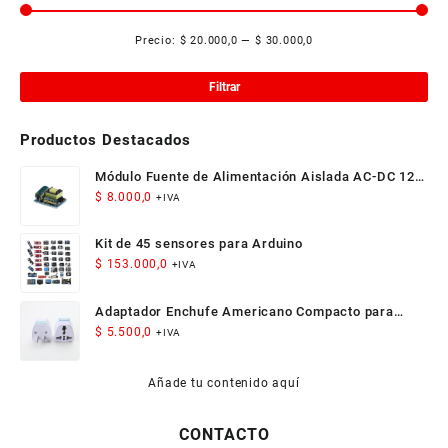
Precio:
$ 20.000,0
—
$ 30.000,0
Pre
Pre
mí
má
Filtrar
Productos Destacados
Módulo Fuente de Alimentación Aislada AC-DC 12V
300mA 3.5W
$
8.000,0
+IVA
Kit de 45 sensores para Arduino
$
153.000,0
+IVA
Adaptador Enchufe Americano Compacto para
Viaje
$
5.500,0
+IVA
Añade tu contenido aquí
CONTACTO