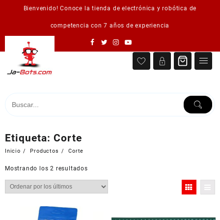
Saltar
Bienvenido! Conoce la tienda de electrónica y robótica de
al
contenido
competencia con 7 años de experiencia
Etiqueta:
Corte
Inicio
Productos
Corte
Ordenado
Mostrando los 2 resultados
por
los
últimos