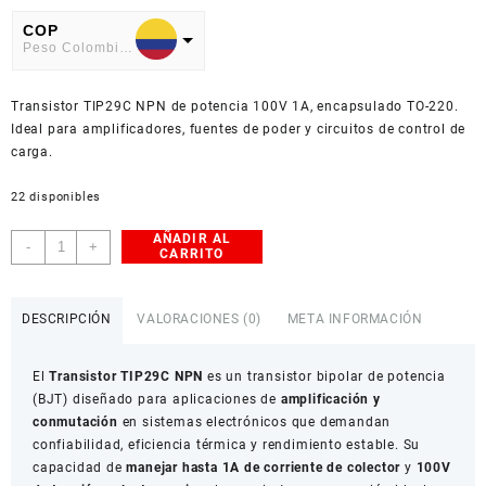
COP
Peso Colombiano
USD
Transistor TIP29C NPN de potencia 100V 1A, encapsulado TO-220.
American Dollar
Ideal para amplificadores, fuentes de poder y circuitos de control de
carga.
22 disponibles
AÑADIR AL
Transistor
-
+
CARRITO
NPN
TIP29C
TO-
DESCRIPCIÓN
VALORACIONES (0)
META INFORMACIÓN
220
100V
El
Transistor TIP29C NPN
es un transistor bipolar de potencia
1A
(BJT) diseñado para aplicaciones de
amplificación y
cantidad
conmutación
en sistemas electrónicos que demandan
confiabilidad, eficiencia térmica y rendimiento estable. Su
capacidad de
manejar hasta 1A de corriente de colector
y
100V