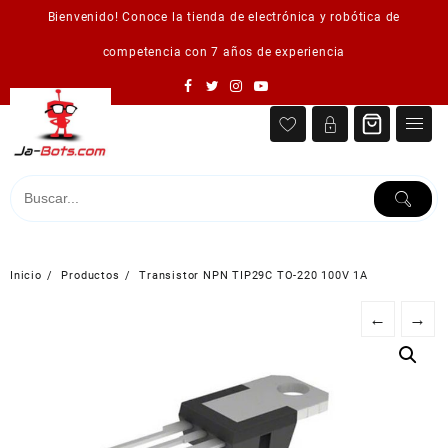
Saltar
Bienvenido! Conoce la tienda de electrónica y robótica de
al
contenido
competencia con 7 años de experiencia
Inicio
Productos
Transistor NPN TIP29C TO-220 100V 1A
←
→