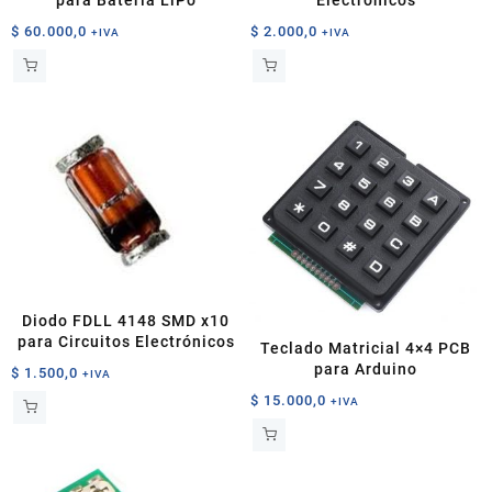
para Batería LiPo
Electrónicos
$
60.000,0
$
2.000,0
+IVA
+IVA
Diodo FDLL 4148 SMD x10
para Circuitos Electrónicos
Teclado Matricial 4×4 PCB
para Arduino
$
1.500,0
+IVA
$
15.000,0
+IVA