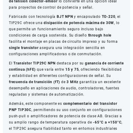
de tensión colector-emisor
lo convierte en una opción ideal
para proyectos de control de potencia y señal.
Fabricado con tecnología
BJT NPN
y encapsulado
TO-220
, el
TIP29C ofrece una
disipación de potencia máxima de 30W
, lo
que permite un funcionamiento seguro incluso bajo
condiciones de carga sostenida. Su diseño
through hole
facilita el montaje en placas de circuito impreso y su forma
single transistor
asegura una integración sencilla en
configuraciones amplificadoras o de conmutación.
El
Transistor TIP29C NPN
destaca por su
ganancia de corriente
continua (hFE)
que varía entre
15 y 75
, ofreciendo flexibilidad
y estabilidad en diferentes configuraciones de señal. Su
frecuencia de transición (fT)
de
3 MHz
garantiza un excelente
desempeño en aplicaciones de audio, controladores, fuentes
reguladas y sistemas de automatización.
Además, este componente es
complementario del transistor
PNP TIP30C
, permitiendo su uso conjunto en configuraciones
push-pull o amplificadores de potencia de clase AB. Gracias a
su amplio rango de temperatura operativa de
-65°C a +150°C
,
el TIP29C asegura fiabilidad tanto en entornos industriales