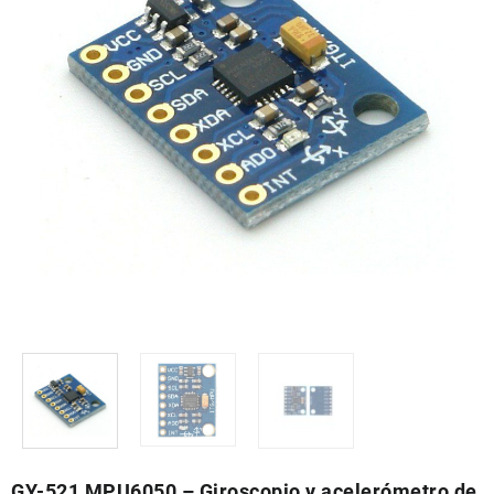
GY-521 MPU6050 – Giroscopio y acelerómetro de