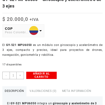
3 ejes
$
20.000,0
+IVA
COP
Peso Colombiano
USD
El
American Dollar
GY-521 MPU6050
es un módulo con giroscopio y acelerómetro de
3 ejes, compacto y preciso, ideal para proyectos de drones,
navegación, goniometría y robótica.
17 disponibles
AÑADIR AL
GY-
-
+
CARRITO
521
MPU6050
–
DESCRIPCIÓN
VALORACIONES (0)
META INFORMACIÓN
Giroscopio
y
El
GY-521 MPU6050
integra un
giroscopio y acelerómetro de 3
acelerómetro