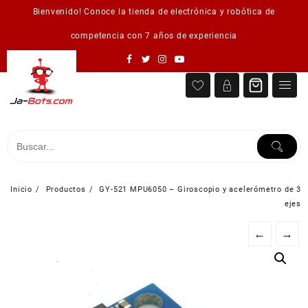
Saltar
Bienvenido! Conoce la tienda de electrónica y robótica de
al
contenido
competencia con 7 años de experiencia
Inicio
Productos
GY-521 MPU6050 – Giroscopio y acelerómetro de 3
ejes
←
→