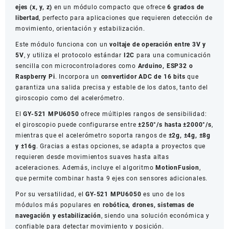
ejes (x, y, z)
en un módulo compacto que ofrece
6 grados de
de
libertad
, perfecto para aplicaciones que requieren detección de
3
movimiento, orientación y estabilización.
ejes
cantidad
Este módulo funciona con un
voltaje de operación entre 3V y
5V
, y utiliza el protocolo estándar
I2C
para una comunicación
sencilla con microcontroladores como
Arduino, ESP32 o
Raspberry Pi
. Incorpora un
convertidor ADC de 16 bits
que
garantiza una salida precisa y estable de los datos, tanto del
giroscopio como del acelerómetro.
El
GY-521 MPU6050
ofrece múltiples rangos de sensibilidad:
el giroscopio puede configurarse entre
±250°/s hasta ±2000°/s
,
mientras que el acelerómetro soporta rangos de
±2g, ±4g, ±8g
y ±16g
. Gracias a estas opciones, se adapta a proyectos que
requieren desde movimientos suaves hasta altas
aceleraciones. Además, incluye el algoritmo
MotionFusion
,
que permite combinar hasta 9 ejes con sensores adicionales.
Por su versatilidad, el
GY-521 MPU6050
es uno de los
módulos más populares en
robótica, drones, sistemas de
navegación y estabilización
, siendo una solución económica y
confiable para detectar movimiento y posición.