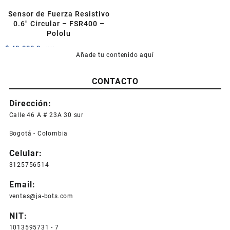
Sensor de Fuerza Resistivo
0.6″ Circular – FSR400 –
Pololu
$
48.000,0
+IVA
Añade tu contenido aquí
CONTACTO
Dirección:
Calle 46 A # 23A 30 sur
Bogotá - Colombia
Celular:
3125756514
Email:
ventas@ja-bots.com
NIT:
1013595731 - 7