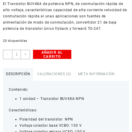
El Transistor BUV48A de potencia NPN, de conmutación rápida de
American Dollar
alto voltaje, características capacidad de alta corriente velocidad de
conmutación rápida al unas aplicaciones son fuentes de
alimentación de modo de conmutación, convertidor 21 de baja
potencia de transistor único flyback y forward TO-247.
20 disponibles
AÑADIR AL
Transistor
-
+
CARRITO
NPN
BUV48A
cantidad
DESCRIPCIÓN
VALORACIONES (0)
META INFORMACIÓN
Contenido:
1 unidad – Transistor BUV48A NPN
Características:
Polaridad del transistor: NPN
Voltaje colector base VCBO: 150 V
Voltaje colector emisor VCEO: 150 V