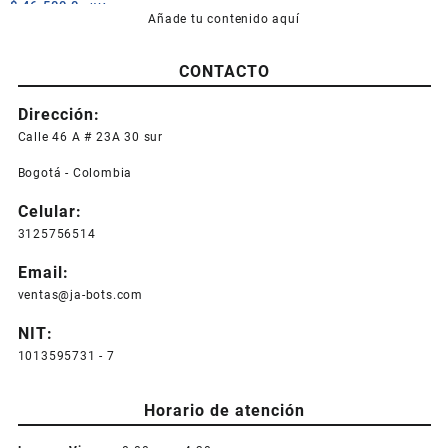
$
46.500,0
+IVA
Añade tu contenido aquí
CONTACTO
Dirección:
Calle 46 A # 23A 30 sur
Bogotá - Colombia
Celular:
3125756514
Email:
ventas@ja-bots.com
NIT:
1013595731 - 7
Horario de atención