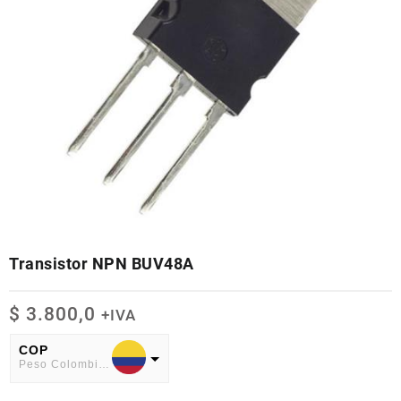
Transistor NPN BUV48A
$
3.800,0
+IVA
COP
Peso Colombiano
USD