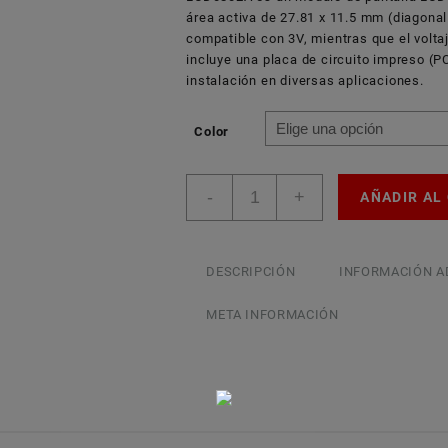
área activa de 27.81 x 11.5 mm (diagonal
compatible con 3V, mientras que el volta
incluye una placa de circuito impreso (P
instalación en diversas aplicaciones.
Color
Display
-
+
AÑADIR AL
LCD
0802B
cantidad
DESCRIPCIÓN
INFORMACIÓN A
META INFORMACIÓN