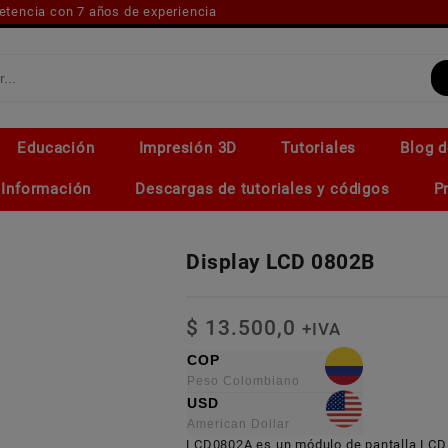
petencia con 7 años de experiencia
Educación
Impresión 3D
Tutoriales
Blog d
Información
Descargas de tutoriales y códigos
P
Display LCD 0802B
$
13.500,0
+IVA
COP
Peso Colombiano
USD
La pantalla
American Dollar
LCD0802A es un módulo de pantalla LCD 