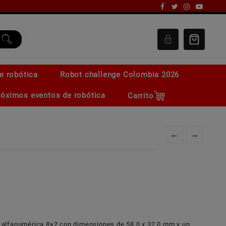
e robótica
Robot challenge Colombia 2026
róximos eventos de robótica
Carrito
←
→
alfanumérica 8×2 con dimensiones de 58.0 x 32.0 mm y un