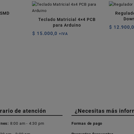
 SMD
Regulado
Down
Teclado Matricial 4×4 PCB
para Arduino
$
12.900,
$
15.000,0
+IVA
rario de atención
¿Necesitas más infor
rnes:
8:00 am - 4:30 pm
Formas de pago