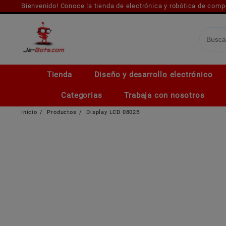
Saltar
Bienvenido! Conoce la tienda de electrónica y robótica de com
al
contenido
Tienda
Diseño y desarrollo electrónico
Categorias
Trabaja con nosotros
Inicio
Productos
Display LCD 0802B