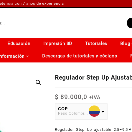
petencia con 7 años de experiencia
Educación
Impresión 3D
Tutoriales
Blog 
Descargas de tutoriales y códigos
Información
Regulador Step Up Ajustab
$
89.000,0
+IVA
COP
Peso Colombiano
USD
Regulador Step Up ajustable 2.5–9.5 V
American Dollar