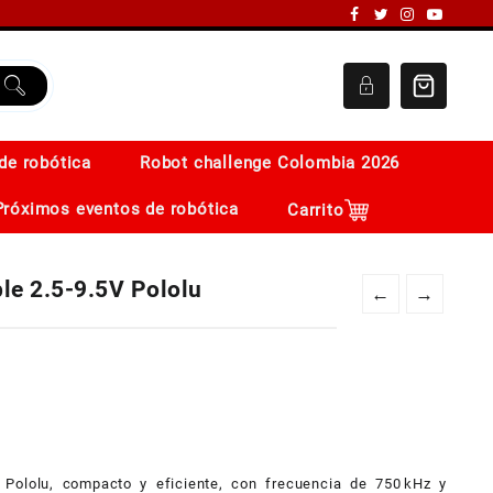
de robótica
Robot challenge Colombia 2026
Próximos eventos de robótica
Carrito
le 2.5-9.5V Pololu
←
→
 Pololu, compacto y eficiente, con frecuencia de 750 kHz y