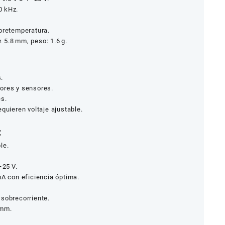
0 kHz.
obretemperatura.
 5.8 mm, peso: 1.6 g.
.
ores y sensores.
es.
quieren voltaje ajustable.
:
le.
–25 V.
mA con eficiencia óptima.
 sobrecorriente.
 mm.