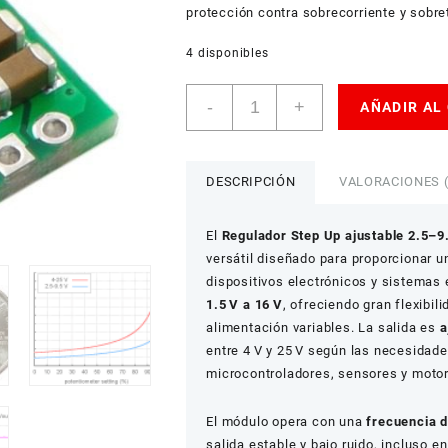
protección contra sobrecorriente y sobre
4 disponibles
Regulador
-
+
AÑADIR AL
Step
Up
Ajustable
2.5-
DESCRIPCIÓN
VALORACIONES (
9.5V
Pololu
El
Regulador Step Up ajustable 2.5–9.
cantidad
versátil diseñado para proporcionar un
dispositivos electrónicos y sistemas
1.5 V a 16 V
, ofreciendo gran flexibili
alimentación variables. La salida es
a
entre 4 V y 25 V según las necesidades
microcontroladores, sensores y moto
El módulo opera con una
frecuencia 
salida estable y bajo ruido, incluso e