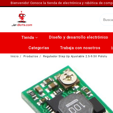
Saltar
Bienvenido! Conoce la tienda de electrónica y robótica de com
al
contenido
Diseño y desarrollo electrónico
Tienda
Categorias
Trabaja con nosotros
Inicio
Productos
Regulador Step Up Ajustable 2.5-9.5V Pololu