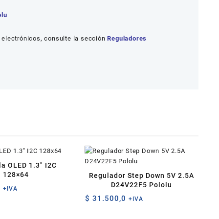
olu
electrónicos, consulte la sección
Reguladores
la OLED 1.3″ I2C
128×64
Regulador Step Down 5V 2.5A
D24V22F5 Pololu
0
+IVA
$
31.500,0
+IVA