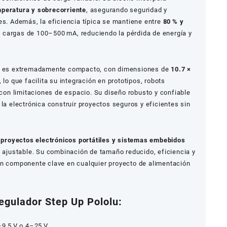
mperatura y sobrecorriente
, asegurando seguridad y
es. Además, la eficiencia típica se mantiene entre
80 % y
con cargas de 100–500 mA, reduciendo la pérdida de energía y
es extremadamente compacto, con dimensiones de
10.7 ×
, lo que facilita su integración en prototipos, robots
s con limitaciones de espacio. Su diseño robusto y confiable
 la electrónica construir proyectos seguros y eficientes sin
, proyectos electrónicos portátiles y sistemas embebidos
y ajustable. Su combinación de tamaño reducido, eficiencia y
un componente clave en cualquier proyecto de alimentación
gulador Step Up Pololu:
–9.5 V o 4–25 V.