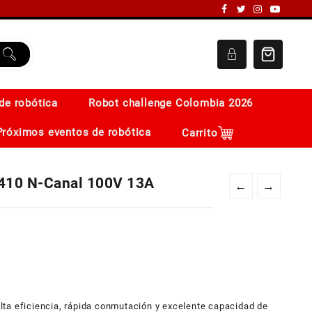
de robótica
Robot challenge Colombia 2026
Próximos eventos de robótica
Carrito
410 N-Canal 100V 13A
←
→
ta eficiencia, rápida conmutación y excelente capacidad de