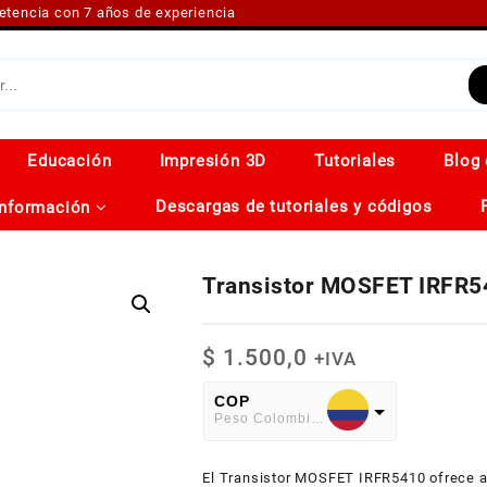
petencia con 7 años de experiencia
Educación
Impresión 3D
Tutoriales
Blog 
Descargas de tutoriales y códigos
Información
Transistor MOSFET IRFR5
$
1.500,0
+IVA
COP
Peso Colombiano
USD
El Transistor MOSFET IRFR5410 ofrece al
American Dollar