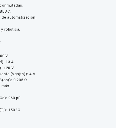
 conmutadas.
 BLDC.
 de automatización.
 y robótica.
:
100 V
d): 13 A
): ±20 V
ente (Vgs(th)): 4 V
S(on)): 0.205 Ω
C máx
Cd): 260 pF
Tj): 150 °C