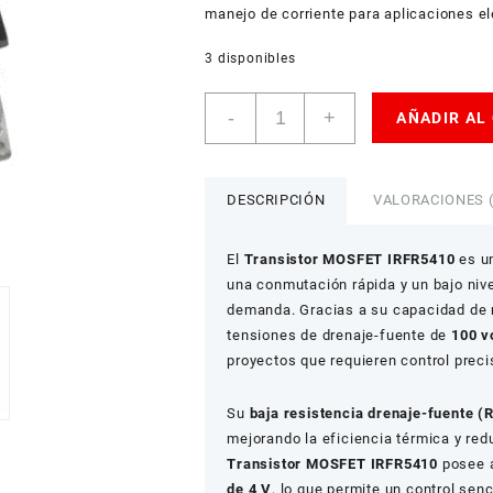
manejo de corriente para aplicaciones el
3 disponibles
Transistor
-
+
AÑADIR AL
MOSFET
IRFR5410
N-
Canal
DESCRIPCIÓN
VALORACIONES (
100V
13A
El
Transistor MOSFET IRFR5410
es un
cantidad
una conmutación rápida y un bajo nive
demanda. Gracias a su capacidad de
tensiones de drenaje-fuente de
100 v
proyectos que requieren control precis
Su
baja resistencia drenaje-fuente (
mejorando la eficiencia térmica y red
Transistor MOSFET IRFR5410
posee 
de 4 V
, lo que permite un control se