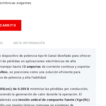
ectrónicas exigentes.
 CARRITO
0)
META INFORMACIÓN
 dispositivo de potencia tipo N-Canal diseñado para ofrecer
l de pérdidas en aplicaciones electrónicas de alta
 manejar hasta
13 amperios
de corriente continua y soportar
oltios
, se posiciona como una solución eficiente para
o de potencia y alta fiabilidad.
RDS(on)) de 0.205 Ω
minimiza las pérdidas por conducción,
uciendo la generación de calor durante la operación. El
además una
tensión umbral de compuerta-fuente (Vgs(th))
ncillo con niveles lógicos comunes en sistemas de