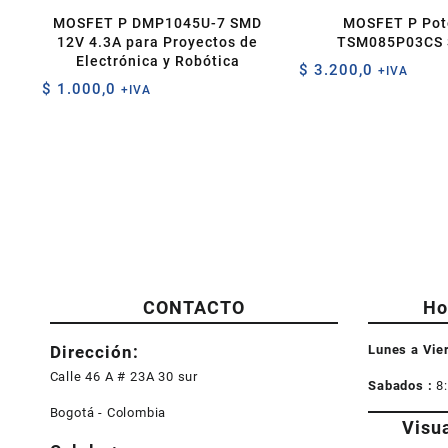
MOSFET P DMP1045U-7 SMD
MOSFET P Pot
12V 4.3A para Proyectos de
TSM085P03CS 
Electrónica y Robótica
$
3.200,0
+IVA
$
1.000,0
+IVA
CONTACTO
Ho
Dirección:
Lunes a Vie
Calle 46 A # 23A 30 sur
Sabados :
8
Bogotá - Colombia
Visu