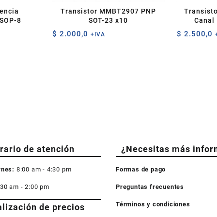
encia
Transistor MMBT2907 PNP
Transist
SOP-8
SOT-23 x10
Canal
$
2.000,0
$
2.500,0
+IVA
rario de atención
¿Necesitas más infor
rnes:
8:00 am - 4:30 pm
Formas de pago
:30 am - 2:00 pm
Preguntas frecuentes
Términos y condiciones
alización de precios