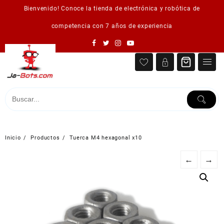
Saltar
Bienvenido! Conoce la tienda de electrónica y robótica de
al
contenido
competencia con 7 años de experiencia
Inicio
Productos
Tuerca M4 hexagonal x10
←
→