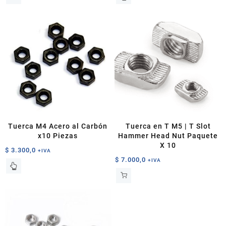
precios:
producto
desde
tiene
$ 3.000,0
múltiples
hasta
variantes.
$ 3.700,0
Las
opciones
se
pueden
elegir
en
la
página
Tuerca M4 Acero al Carbón
Tuerca en T M5 | T Slot
de
x10 Piezas
Hammer Head Nut Paquete
producto
X 10
$
3.300,0
+IVA
$
7.000,0
+IVA