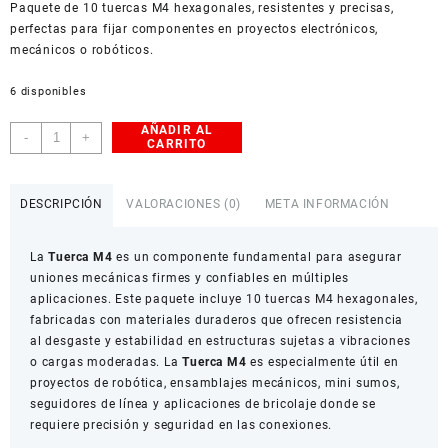
Paquete de 10 tuercas M4 hexagonales, resistentes y precisas,
American Dollar
perfectas para fijar componentes en proyectos electrónicos,
mecánicos o robóticos.
6 disponibles
AÑADIR AL
Tuerca
-
+
CARRITO
M4
hexagonal
x10
DESCRIPCIÓN
VALORACIONES (0)
META INFORMACIÓN
cantidad
La
Tuerca M4
es un componente fundamental para asegurar
uniones mecánicas firmes y confiables en múltiples
aplicaciones. Este paquete incluye 10 tuercas M4 hexagonales,
fabricadas con materiales duraderos que ofrecen resistencia
al desgaste y estabilidad en estructuras sujetas a vibraciones
o cargas moderadas. La
Tuerca M4
es especialmente útil en
proyectos de robótica, ensamblajes mecánicos, mini sumos,
seguidores de línea y aplicaciones de bricolaje donde se
requiere precisión y seguridad en las conexiones.