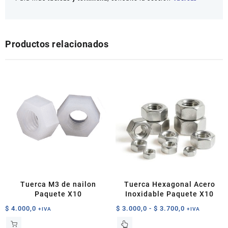
Productos relacionados
Tuerca M3 de nailon
Tuerca Hexagonal Acero
Paquete X10
Inoxidable Paquete X10
Rango
$
4.000,0
$
3.000,0
-
$
3.700,0
+IVA
+IVA
de
Este