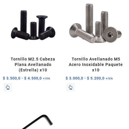
hasta
variantes.
$ 7.000,0
Las
opciones
se
pueden
elegir
en
la
página
de
Tornillo M2.5 Cabeza
Tornillo Avellanado M5
producto
Plana Avellanado
Acero Inoxidable Paquete
(Estrella) x10
x10
Rango
Rango
$
3.500,0
-
$
4.500,0
$
3.000,0
-
$
5.200,0
+IVA
+IVA
de
de
Este
Este
precios:
precios:
producto
producto
desde
desde
tiene
tiene
$ 3.500,0
$ 3.000,0
múltiples
múltiples
hasta
hasta
variantes.
variantes.
$ 4.500,0
$ 5.200,0
Las
Las
opciones
opciones
se
se