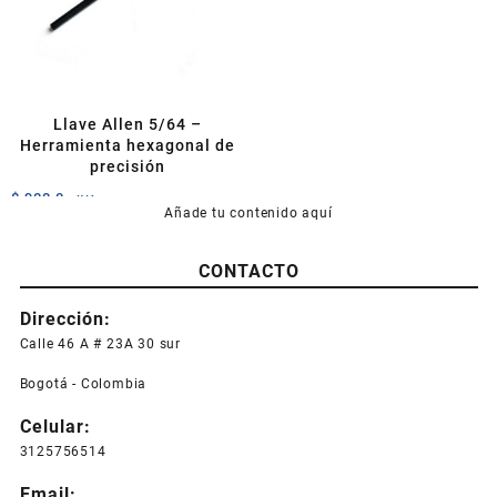
pueden
pueden
elegir
elegir
en
en
la
la
página
página
Llave Allen 5/64 –
de
de
Herramienta hexagonal de
producto
producto
precisión
$
900,0
+IVA
Añade tu contenido aquí
CONTACTO
Dirección:
Calle 46 A # 23A 30 sur
Bogotá - Colombia
Celular:
3125756514
Email: