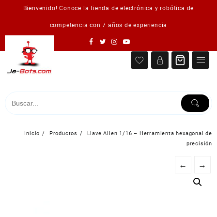
Saltar
Bienvenido! Conoce la tienda de electrónica y robótica de
al
contenido
competencia con 7 años de experiencia
Inicio
Productos
Llave Allen 1/16 – Herramienta hexagonal de
precisión
←
→