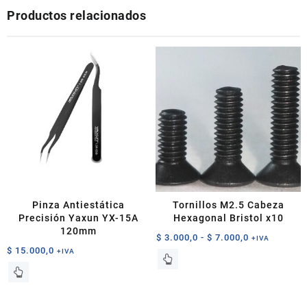
Productos relacionados
Pinza Antiestática
Tornillos M2.5 Cabeza
Precisión Yaxun YX-15A
Hexagonal Bristol x10
120mm
Rango
$
3.000,0
-
$
7.000,0
+IVA
$
15.000,0
de
+IVA
Este
precios:
producto
desde
tiene
$ 3.000,0
múltiples