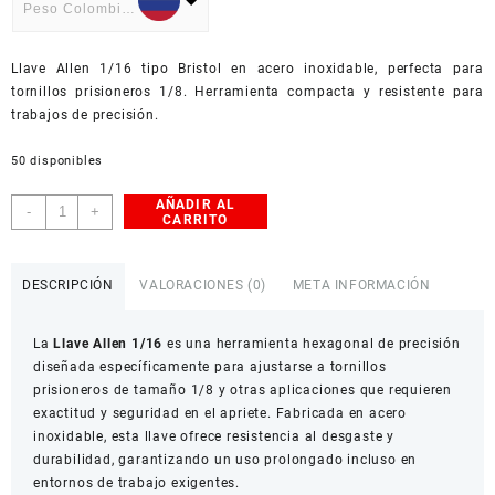
Peso Colombiano
USD
Llave Allen 1/16 tipo Bristol en acero inoxidable, perfecta para
American Dollar
tornillos prisioneros 1/8. Herramienta compacta y resistente para
trabajos de precisión.
50 disponibles
AÑADIR AL
Llave
-
+
CARRITO
Allen
1/16
–
DESCRIPCIÓN
VALORACIONES (0)
META INFORMACIÓN
Herramienta
hexagonal
La
Llave Allen 1/16
es una herramienta hexagonal de precisión
de
diseñada específicamente para ajustarse a tornillos
precisión
prisioneros de tamaño 1/8 y otras aplicaciones que requieren
cantidad
exactitud y seguridad en el apriete. Fabricada en acero
inoxidable, esta llave ofrece resistencia al desgaste y
durabilidad, garantizando un uso prolongado incluso en
entornos de trabajo exigentes.